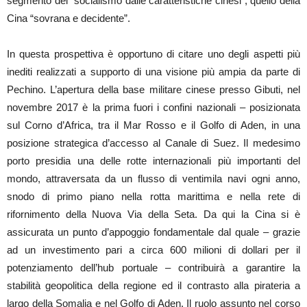
segmento del “socialismo dalle caratteristiche cinesi”, quello della
Cina “sovrana e decidente”.
In questa prospettiva è opportuno di citare uno degli aspetti più
inediti realizzati a supporto di una visione più ampia da parte di
Pechino. L’apertura della base militare cinese presso Gibuti, nel
novembre 2017 è la prima fuori i confini nazionali – posizionata
sul Corno d’Africa, tra il Mar Rosso e il Golfo di Aden, in una
posizione strategica d’accesso al Canale di Suez. Il medesimo
porto presidia una delle rotte internazionali più importanti del
mondo, attraversata da un flusso di ventimila navi ogni anno,
snodo di primo piano nella rotta marittima e nella rete di
rifornimento della Nuova Via della Seta. Da qui la Cina si è
assicurata un punto d’appoggio fondamentale dal quale – grazie
ad un investimento pari a circa 600 milioni di dollari per il
potenziamento dell’hub portuale – contribuirà a garantire la
stabilità geopolitica della regione ed il contrasto alla pirateria a
largo della Somalia e nel Golfo di Aden. Il ruolo assunto nel corso