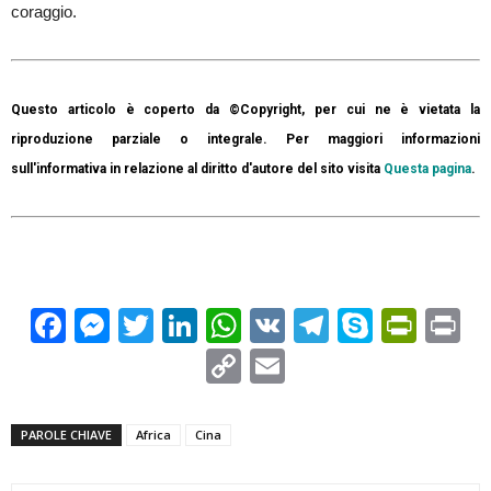
coraggio.
Questo articolo è coperto da ©Copyright, per cui ne è vietata la
riproduzione parziale o integrale. Per maggiori informazioni
sull'informativa in relazione al diritto d'autore del sito visita
Questa pagina
.
Facebook
Messenger
Twitter
LinkedIn
WhatsApp
VK
Telegram
Skype
Prin
Pr
Copy
Email
Link
PAROLE CHIAVE
Africa
Cina