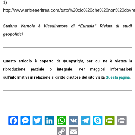
1)
http://www.eritreaeritrea.com/tutto%20cio%20che%20non%20dovre
Stefano Vernole è Vicedirettore di “Eurasia” Rivista di studi
geopolitici
Questo articolo è coperto da ©Copyright, per cui ne è vietata la
riproduzione parziale o integrale. Per maggiori informazioni
sull'informativa in relazione al diritto d'autore del sito visita
Questa pagina
.
Facebook
Messenger
Twitter
LinkedIn
WhatsApp
VK
Telegram
Skype
Prin
Pr
Copy
Email