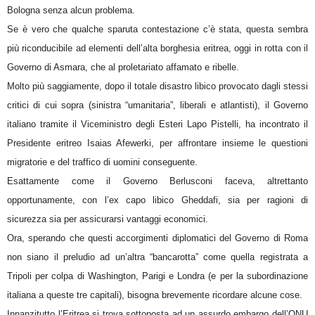
Bologna senza alcun problema.
Se è vero che qualche sparuta contestazione c’è stata, questa sembra
più riconducibile ad elementi dell’alta borghesia eritrea, oggi in rotta con il
Governo di Asmara, che al proletariato affamato e ribelle.
Molto più saggiamente, dopo il totale disastro libico provocato dagli stessi
critici di cui sopra (sinistra “umanitaria”, liberali e atlantisti), il Governo
italiano tramite il Viceministro degli Esteri Lapo Pistelli, ha incontrato il
Presidente eritreo Isaias Afewerki, per affrontare insieme le questioni
migratorie e del traffico di uomini conseguente.
Esattamente come il Governo Berlusconi faceva, altrettanto
opportunamente, con l’ex capo libico Gheddafi, sia per ragioni di
sicurezza sia per assicurarsi vantaggi economici.
Ora, sperando che questi accorgimenti diplomatici del Governo di Roma
non siano il preludio ad un’altra “bancarotta” come quella registrata a
Tripoli per colpa di Washington, Parigi e Londra (e per la subordinazione
italiana a queste tre capitali), bisogna brevemente ricordare alcune cose.
Innanzitutto l’Eritrea si trova sottoposta ad un assurdo embargo dell’ONU