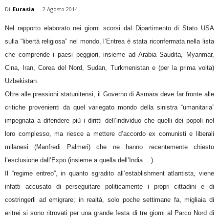
Di
Eurasia
-
2 Agosto 2014
Nel rapporto elaborato nei giorni scorsi dal Dipartimento di Stato USA
sulla “libertà religiosa” nel mondo, l’Eritrea è stata riconfermata nella lista
che comprende i paesi peggiori, insieme ad Arabia Saudita, Myanmar,
Cina, Iran, Corea del Nord, Sudan, Turkmenistan e (per la prima volta)
Uzbekistan.
Oltre alle pressioni statunitensi, il Governo di Asmara deve far fronte alle
critiche provenienti da quel variegato mondo della sinistra “umanitaria”
impegnata a difendere più i diritti dell’individuo che quelli dei popoli nel
loro complesso, ma riesce a mettere d’accordo ex comunisti e liberali
milanesi (Manfredi Palmeri) che ne hanno recentemente chiesto
l’esclusione dall’Expo (insieme a quella dell’India …).
Il “regime eritreo”, in quanto sgradito all’establishment atlantista, viene
infatti accusato di perseguitare politicamente i propri cittadini e di
costringerli ad emigrare; in realtà, solo poche settimane fa, migliaia di
eritrei si sono ritrovati per una grande festa di tre giorni al Parco Nord di