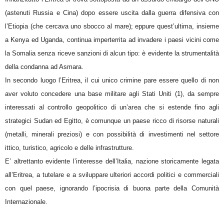
(astenuti Russia e Cina) dopo essere uscita dalla guerra difensiva con
l’Etiopia (che cercava uno sbocco al mare); eppure quest’ultima, insieme
a Kenya ed Uganda, continua imperterrita ad invadere i paesi vicini come
la Somalia senza riceve sanzioni di alcun tipo: è evidente la strumentalità
della condanna ad Asmara.
In secondo luogo l’Eritrea, il cui unico crimine pare essere quello di non
aver voluto concedere una base militare agli Stati Uniti (1), da sempre
interessati al controllo geopolitico di un’area che si estende fino agli
strategici Sudan ed Egitto, è comunque un paese ricco di risorse naturali
(metalli, minerali preziosi) e con possibilità di investimenti nel settore
ittico, turistico, agricolo e delle infrastrutture.
E’ altrettanto evidente l’interesse dell’Italia, nazione storicamente legata
all’Eritrea, a tutelare e a sviluppare ulteriori accordi politici e commerciali
con quel paese, ignorando l’ipocrisia di buona parte della Comunità
Internazionale.