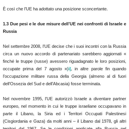
È così che l’UE ha adottato una posizione sconcertante.
1.3
Du
e pesi e le due misure dell’UE nei confronti di Israele e
Russia
Nel settembre 2008, l’UE decise che i suoi incontri con la Russia
circa un nuovo accordo di partenariato sarebbero aggiornati «
finché le truppe (russe) avessero riguadagnato le loro posizioni,
occupate prima del 7 agosto »
[ii]
, in altre parole fin quando
l’occupazione militare russa della Georgia (almeno al di fuori
dell’Ossezia del Sud e dell’Abcasia) fosse terminata.
Nel novembre 1995, l’UE autorizzò Israele a diventare partner
europeo, nel momento in cui le truppe israeliane occupavano in
parte il Libano, la Siria ed i Territori Occupati Palestinesi
(Cisgiordania e Gaza) da molti anni – il Libano dal 1978, gli altri
territori dal 1967. Se le condizioni applicate alla Russia nel