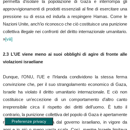
permetta d’isolare la popolazione di Gaza e interrompa gli
approvvigionamenti di prodotti essenziali al fine di esercitare una
pressione su di essa ed indurla a respingere Hamas. Come le
Nazioni Unite, anch’io riconosco che ciò costituisce una punizione
collettiva illegale nei confronti del diritto internazionale umanitario.
»
[viii]
2.3
L’UE viene meno ai suoi obblighi di agire di fronte alle
violazioni israeliane
Dunque, l’ONU, l’UE e l’Irlanda condividono la stessa ferma
convinzione che, per il suo strangolamento economico di Gaza,
Israele ha violato il diritto umanitario internazionale. E ciò non
costituisce un’eccezione di un comportamento d’altro canto
irreprensibile circa il rispetto dei diritti dell’uomo. È tutto il
contrario, la punizione collettiva del popolo di Gaza è apertamente
riconosciuta come politica dal governo israeliano, in vigore da
anni e in più o meno vasta scala. Così, mentre Israele limitava