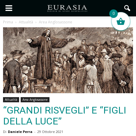
0
Prima
Attualità
Area Anglosassone
Attualità
Area Anglosassone
“GRANDI RISVEGLI” E “FIGLI
DELLA LUCE”
Di
Daniele Perra
-
29 Ottobre 2021