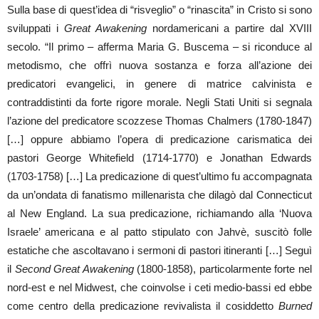
Sulla base di quest’idea di “risveglio” o “rinascita” in Cristo si sono
sviluppati i
Great Awakening
nordamericani a partire dal XVIII
secolo. “Il primo – afferma Maria G. Buscema – si riconduce al
metodismo, che offrì nuova sostanza e forza all’azione dei
predicatori evangelici, in genere di matrice calvinista e
contraddistinti da forte rigore morale. Negli Stati Uniti si segnala
l’azione del predicatore scozzese Thomas Chalmers (1780-1847)
[…] oppure abbiamo l’opera di predicazione carismatica dei
pastori George Whitefield (1714-1770) e Jonathan Edwards
(1703-1758) […] La predicazione di quest’ultimo fu accompagnata
da un’ondata di fanatismo millenarista che dilagò dal Connecticut
al New England. La sua predicazione, richiamando alla ‘Nuova
Israele’ americana e al patto stipulato con Jahvè, suscitò folle
estatiche che ascoltavano i sermoni di pastori itineranti […] Seguì
il
Second Great Awakening
(1800-1858), particolarmente forte nel
nord-est e nel Midwest, che coinvolse i ceti medio-bassi ed ebbe
come centro della predicazione revivalista il cosiddetto
Burned