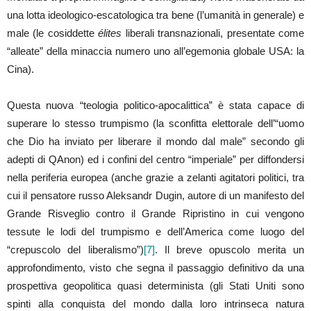
una lotta ideologico-escatologica tra bene (l’umanità in generale) e
male (le cosiddette
élites
liberali transnazionali, presentate come
“alleate” della minaccia numero uno all’egemonia globale USA: la
Cina).
Questa nuova “teologia politico-apocalittica” è stata capace di
superare lo stesso trumpismo (la sconfitta elettorale dell’“uomo
che Dio ha inviato per liberare il mondo dal male” secondo gli
adepti di QAnon) ed i confini del centro “imperiale” per diffondersi
nella periferia europea (anche grazie a zelanti agitatori politici, tra
cui il pensatore russo Aleksandr Dugin, autore di un manifesto del
Grande Risveglio contro il Grande Ripristino in cui vengono
tessute le lodi del trumpismo e dell’America come luogo del
“crepuscolo del liberalismo”)
[7]
. Il breve opuscolo merita un
approfondimento, visto che segna il passaggio definitivo da una
prospettiva geopolitica quasi determinista (gli Stati Uniti sono
spinti alla conquista del mondo dalla loro intrinseca natura