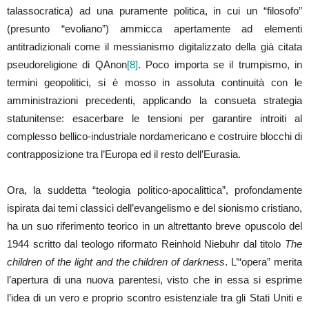
talassocratica) ad una puramente politica, in cui un “filosofo”
(presunto “evoliano”) ammicca apertamente ad elementi
antitradizionali come il messianismo digitalizzato della già citata
pseudoreligione di QAnon
[8]
. Poco importa se il trumpismo, in
termini geopolitici, si è mosso in assoluta continuità con le
amministrazioni precedenti, applicando la consueta strategia
statunitense: esacerbare le tensioni per garantire introiti al
complesso bellico-industriale nordamericano e costruire blocchi di
contrapposizione tra l’Europa ed il resto dell’Eurasia.
Ora, la suddetta “teologia politico-apocalittica”, profondamente
ispirata dai temi classici dell’evangelismo e del sionismo cristiano,
ha un suo riferimento teorico in un altrettanto breve opuscolo del
1944 scritto dal teologo riformato Reinhold Niebuhr dal titolo
The
children of the light and the children of darkness
. L’“opera” merita
l’apertura di una nuova parentesi, visto che in essa si esprime
l’idea di un vero e proprio scontro esistenziale tra gli Stati Uniti e