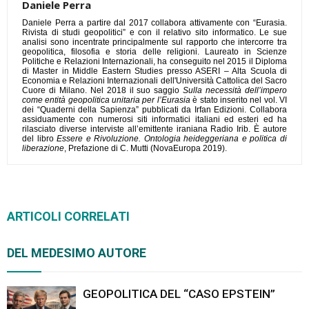
Daniele Perra
Daniele Perra a partire dal 2017 collabora attivamente con “Eurasia.
Rivista di studi geopolitici” e con il relativo sito informatico. Le sue
analisi sono incentrate principalmente sul rapporto che intercorre tra
geopolitica, filosofia e storia delle religioni. Laureato in Scienze
Politiche e Relazioni Internazionali, ha conseguito nel 2015 il Diploma
di Master in Middle Eastern Studies presso ASERI – Alta Scuola di
Economia e Relazioni Internazionali dell'Università Cattolica del Sacro
Cuore di Milano. Nel 2018 il suo saggio
Sulla necessità dell’impero
come entità geopolitica unitaria per l’Eurasia
è stato inserito nel vol. VI
dei “Quaderni della Sapienza” pubblicati da Irfan Edizioni. Collabora
assiduamente con numerosi siti informatici italiani ed esteri ed ha
rilasciato diverse interviste all’emittente iraniana Radio Irib. È autore
del libro
Essere e Rivoluzione. Ontologia heideggeriana e politica di
liberazione
, Prefazione di C. Mutti (NovaEuropa 2019).
ARTICOLI CORRELATI
DEL MEDESIMO AUTORE
GEOPOLITICA DEL “CASO EPSTEIN”