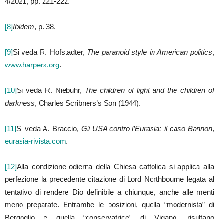
4/2021, pp. 221-222.
[8]
Ibidem
, p. 38.
[9]
Si veda R. Hofstadter,
The paranoid style in American politics
,
www.harpers.org
.
[10]
Si veda R. Niebuhr,
The children of light and the children of
darkness
, Charles Scribners’s Son (1944).
[11]
Si veda A. Braccio,
Gli USA contro l’Eurasia: il caso Bannon
,
eurasia-rivista.com
.
[12]
Alla condizione odierna della Chiesa cattolica si applica alla
perfezione la precedente citazione di Lord Northbourne legata al
tentativo di rendere Dio definibile a chiunque, anche alle menti
meno preparate. Entrambe le posizioni, quella “modernista” di
Bergoglio e quella “conservatrice” di Viganò, risultano