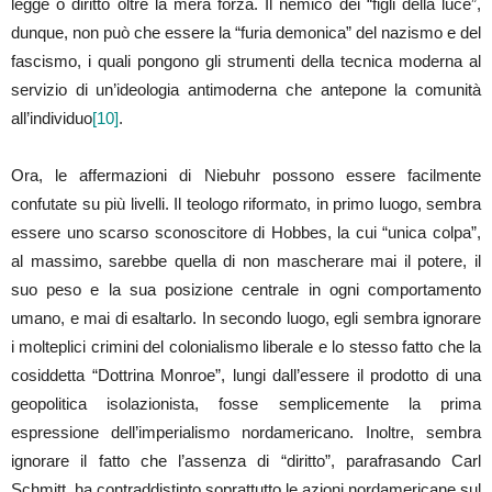
legge o diritto oltre la mera forza. Il nemico dei “figli della luce”,
dunque, non può che essere la “furia demonica” del nazismo e del
fascismo, i quali pongono gli strumenti della tecnica moderna al
servizio di un’ideologia antimoderna che antepone la comunità
all’individuo
[10]
.
Ora, le affermazioni di Niebuhr possono essere facilmente
confutate su più livelli. Il teologo riformato, in primo luogo, sembra
essere uno scarso sconoscitore di Hobbes, la cui “unica colpa”,
al massimo, sarebbe quella di non mascherare mai il potere, il
suo peso e la sua posizione centrale in ogni comportamento
umano, e mai di esaltarlo. In secondo luogo, egli sembra ignorare
i molteplici crimini del colonialismo liberale e lo stesso fatto che la
cosiddetta “Dottrina Monroe”, lungi dall’essere il prodotto di una
geopolitica isolazionista, fosse semplicemente la prima
espressione dell’imperialismo nordamericano. Inoltre, sembra
ignorare il fatto che l’assenza di “diritto”, parafrasando Carl
Schmitt, ha contraddistinto soprattutto le azioni nordamericane sul