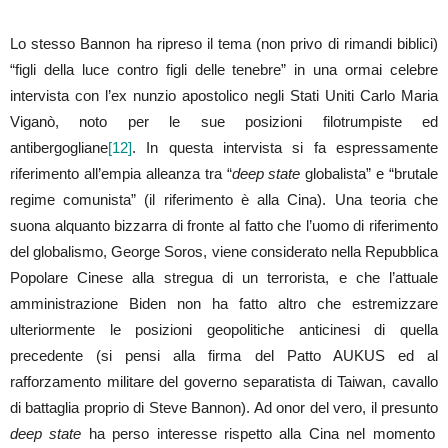
Lo stesso Bannon ha ripreso il tema (non privo di rimandi biblici)
“figli della luce contro figli delle tenebre” in una ormai celebre
intervista con l’ex nunzio apostolico negli Stati Uniti Carlo Maria
Viganò, noto per le sue posizioni filotrumpiste ed
antibergogliane
[12]
. In questa intervista si fa espressamente
riferimento all’empia alleanza tra “
deep state
globalista” e “brutale
regime comunista” (il riferimento è alla Cina). Una teoria che
suona alquanto bizzarra di fronte al fatto che l’uomo di riferimento
del globalismo, George Soros, viene considerato nella Repubblica
Popolare Cinese alla stregua di un terrorista, e che l’attuale
amministrazione Biden non ha fatto altro che estremizzare
ulteriormente le posizioni geopolitiche anticinesi di quella
precedente (si pensi alla firma del Patto AUKUS ed al
rafforzamento militare del governo separatista di Taiwan, cavallo
di battaglia proprio di Steve Bannon). Ad onor del vero, il presunto
deep state
ha perso interesse rispetto alla Cina nel momento