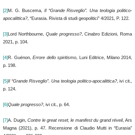
[2]
M. G. Buscema,
Il “Grande Risveglio”. Una teologia politico-
apocalittica?
, “Eurasia. Rivista di studi geopolitici” 4/2021, P. 122.
[3]
Lord Northbourne,
Quale progresso?
, Cinabro Edizioni, Roma
2021, p. 104.
[4]
R. Guénon,
Errore dello spiritismo
, Luni Editrice, Milano 2014,
p. 198.
[5]
Il “Grande Risveglio”. Una teologia politico-apocalittica?
, ivi cit.,
p. 124.
[6]
Quale progresso?
, ivi cit., p. 64.
[7]
A. Dugin,
Contre le great reset, le manifest du grand réveil
, Ars
Magna (2021), p. 47. Recensione di Claudio Mutti in “Eurasia”