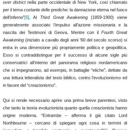
over district
nella parte occidentale di New York, così chiamato
per il tema costante delle prediche: la dannazione eterna nel fuoco
dell’inferno”
[5]
. Al
Third Great Awakening
(1859-1900) viene
generalmente associato l’impulso all’azione missionaria e la
nascita dei Testimoni di Geova. Mentre con il
Fourth Great
Awakening
(iniziato a cavallo degli anni ’60 del secolo scorso) si
entra in una dimensione più propriamente politica e geopolitica.
Esso si contraddistingue per il successo di alcune sigle più
conservatrici all’interno del panorama religioso nordamericano
che si impegnarono, ad esempio, in battaglie “etiche”, dettate da
una lettura letteralista del testo biblico, contro l’evoluzionismo ed
in favore del “creazionismo”.
Qui si rende necessario aprire una prima breve parentesi, visto
che tanto la teoria evoluzionista quanto quella creazionista hanno
origine moderna. “Entrambe – afferma il già citato Lord
Northbourne – cercano di spiegare ogni cosa in termini di