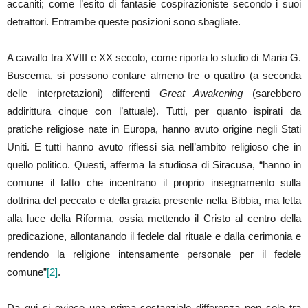
accaniti; come l’esito di fantasie cospirazioniste secondo i suoi
detrattori. Entrambe queste posizioni sono sbagliate.
A cavallo tra XVIII e XX secolo, come riporta lo studio di Maria G.
Buscema, si possono contare almeno tre o quattro (a seconda
delle interpretazioni) differenti
Great Awakening
(sarebbero
addirittura cinque con l’attuale). Tutti, per quanto ispirati da
pratiche religiose nate in Europa, hanno avuto origine negli Stati
Uniti. E tutti hanno avuto riflessi sia nell’ambito religioso che in
quello politico. Questi, afferma la studiosa di Siracusa, “hanno in
comune il fatto che incentrano il proprio insegnamento sulla
dottrina del peccato e della grazia presente nella Bibbia, ma letta
alla luce della Riforma, ossia mettendo il Cristo al centro della
predicazione, allontanando il fedele dal rituale e dalla cerimonia e
rendendo la religione intensamente personale per il fedele
comune”
[2]
.
Da qui si evince una prima sostanziale differenza non solo tra