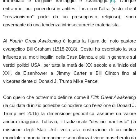
immediato e tangibile vantaggio e svantaggio”
[6]
. Dunque
entrambe, pur ponendosi in antitesi l’una con l’altra (visto che il
“creazionismo” parte da un presupposto religioso), sono
governante da una tendenza intrinsecamente materialista.
Al
Fourth Great Awakening
è legata la figura del noto pastore
evangelico Bill Graham (1918-2018). Costui ha esercitato la sua
influenza su molti inquilini della Casa Bianca, e più in generale sui
vertici politici USA, per tutta la metà del XX secolo e all’inizio del
XXI, da Eisenhower a Jimmy Carter e Bill Clinton fino al
vicepresidente di Donald J. Trump Mike Pence.
Con quello che potremmo definire come il
Fifth Great Awakening
(la cui data di inizio potrebbe coincidere con l’elezione di Donald J.
Trump nel 2016) la dimensione geopolitica assume un valore
ancora maggiore. Tuttavia, il tradizionale “destino manifesto” (la
missione degli Stati Uniti volta alla costruzione di un ordine
mondiale a propria immagine e somiglianza) viene mascherato da