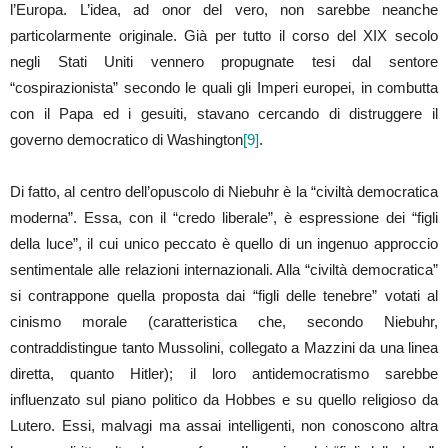
l’Europa. L’idea, ad onor del vero, non sarebbe neanche
particolarmente originale. Già per tutto il corso del XIX secolo
negli Stati Uniti vennero propugnate tesi dal sentore
“cospirazionista” secondo le quali gli Imperi europei, in combutta
con il Papa ed i gesuiti, stavano cercando di distruggere il
governo democratico di Washington
[9]
.
Di fatto, al centro dell’opuscolo di Niebuhr è la “civiltà democratica
moderna”. Essa, con il “credo liberale”, è espressione dei “figli
della luce”, il cui unico peccato è quello di un ingenuo approccio
sentimentale alle relazioni internazionali. Alla “civiltà democratica”
si contrappone quella proposta dai “figli delle tenebre” votati al
cinismo morale (caratteristica che, secondo Niebuhr,
contraddistingue tanto Mussolini, collegato a Mazzini da una linea
diretta, quanto Hitler); il loro antidemocratismo sarebbe
influenzato sul piano politico da Hobbes e su quello religioso da
Lutero. Essi, malvagi ma assai intelligenti, non conoscono altra