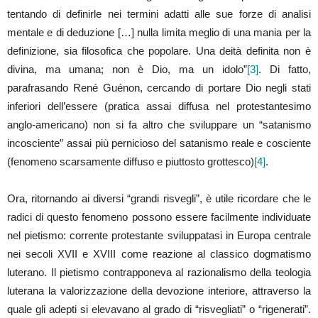
tentando di definirle nei termini adatti alle sue forze di analisi
mentale e di deduzione […] nulla limita meglio di una mania per la
definizione, sia filosofica che popolare. Una deità definita non è
divina, ma umana; non è Dio, ma un idolo”
[3]
. Di fatto,
parafrasando René Guénon, cercando di portare Dio negli stati
inferiori dell’essere (pratica assai diffusa nel protestantesimo
anglo-americano) non si fa altro che sviluppare un “satanismo
incosciente” assai più pernicioso del satanismo reale e cosciente
(fenomeno scarsamente diffuso e piuttosto grottesco)
[4]
.
Ora, ritornando ai diversi “grandi risvegli”, è utile ricordare che le
radici di questo fenomeno possono essere facilmente individuate
nel pietismo: corrente protestante sviluppatasi in Europa centrale
nei secoli XVII e XVIII come reazione al classico dogmatismo
luterano. Il pietismo contrapponeva al razionalismo della teologia
luterana la valorizzazione della devozione interiore, attraverso la
quale gli adepti si elevavano al grado di “risvegliati” o “rigenerati”.