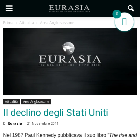
0
Prima
Attualità
Area Anglosassone
Attualità
Area Anglosassone
Il declino degli Stati Uniti
Di
Eurasia
-
21 Novembre 2011
Nel 1987 Paul Kennedy pubblicava il suo libro “
The rise and