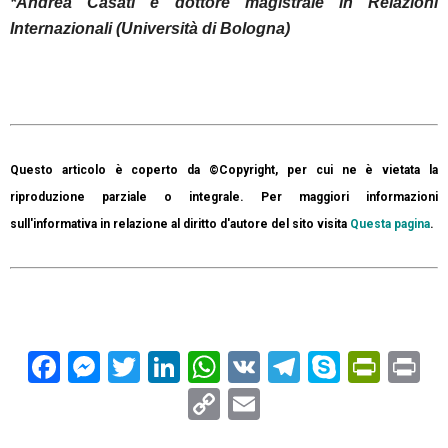
*Andrea Casati è dottore magistrale in Relazioni
Internazionali (Università di Bologna)
Questo articolo è coperto da ©Copyright, per cui ne è vietata la
riproduzione parziale o integrale. Per maggiori informazioni
sull'informativa in relazione al diritto d'autore del sito visita
Questa pagina
.
Facebook
Messenger
Twitter
LinkedIn
WhatsApp
VK
Telegram
Skype
Prin
Pr
Copy
Email
Link