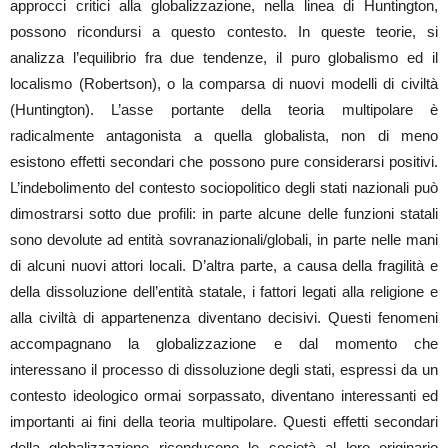
approcci critici alla globalizzazione, nella linea di Huntington,
possono ricondursi a questo contesto. In queste teorie, si
analizza l’equilibrio fra due tendenze, il puro globalismo ed il
localismo (Robertson), o la comparsa di nuovi modelli di civiltà
(Huntington). L’asse portante della teoria multipolare è
radicalmente antagonista a quella globalista, non di meno
esistono effetti secondari che possono pure considerarsi positivi.
L’indebolimento del contesto sociopolitico degli stati nazionali può
dimostrarsi sotto due profili: in parte alcune delle funzioni statali
sono devolute ad entità sovranazionali/globali, in parte nelle mani
di alcuni nuovi attori locali. D’altra parte, a causa della fragilità e
della dissoluzione dell’entità statale, i fattori legati alla religione e
alla civiltà di appartenenza diventano decisivi. Questi fenomeni
accompagnano la globalizzazione e dal momento che
interessano il processo di dissoluzione degli stati, espressi da un
contesto ideologico ormai sorpassato, diventano interessanti ed
importanti ai fini della teoria multipolare. Questi effetti secondari
della globalizzazione riconducono le società al loro originario