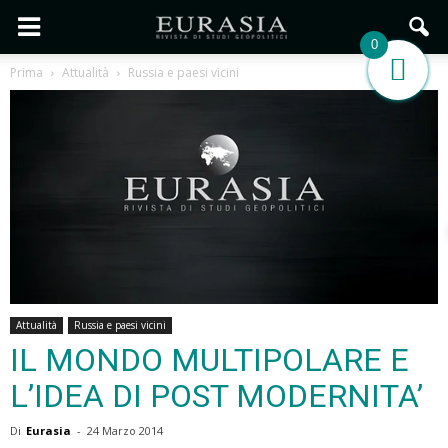
0
Prima
Attualità
Russia e paesi vicini
Attualità
Russia e paesi vicini
IL MONDO MULTIPOLARE E
L’IDEA DI POST MODERNITA’
Di
Eurasia
-
24 Marzo 2014