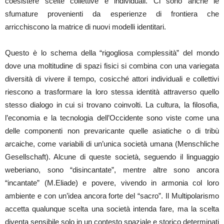
coesistere scelte collettive e individuali. Ci sono anche le
sfumature provenienti da esperienze di frontiera che
arricchiscono la matrice di nuovi modelli identitari.
Questo è lo schema della “rigogliosa complessità” del mondo
dove una moltitudine di spazi fisici si combina con una variegata
diversità di vivere il tempo, cosicché attori individuali e collettivi
riescono a trasformare la loro stessa identità attraverso quello
stesso dialogo in cui si trovano coinvolti. La cultura, la filosofia,
l’economia e la tecnologia dell’Occidente sono viste come una
delle componenti non prevaricante quelle asiatiche o di tribù
arcaiche, come variabili di un’unica società umana (Menschliche
Gesellschaft). Alcune di queste società, seguendo il linguaggio
weberiano, sono “disincantate”, mentre altre sono ancora
“incantate” (M.Eliade) e povere, vivendo in armonia col loro
ambiente e con un’idea ancora forte del “sacro”. Il Multipolarismo
accetta qualunque scelta una società intenda fare, ma la scelta
diventa sensibile solo in un contesto spaziale e storico determinati