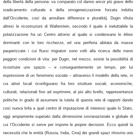
della libertà della persona- va comparato col danno ancor più grave dello
sradicamento culturale e della omogeneizzazione forzata indotta
dall’Occidente, così da annullare differenze e pluralità). Dugin rifiuta
altresì le ricostruzioni di Wallerstein, secondo il quale è ineluttabile la
polarizzazione fra un Centro attorno al quale si condensano le élites
dominanti con le loro ricchezze, ed una periferia abitata da masse
pauperizzate i cui flussi migratori sono volti alla ricerca delle meno
peggiori condizioni di vita: per Dugin, nel mezzo, esiste la possibilità di
ricostruire uno spazio – e conseguentemente un tempo, per lui
espressione di un fenomeno sociale – attraverso il modello della rete, in
cui attori locali riconfigurano fra loro strutture sociali, economiche,
culturali, relazionali fino ad esprimere, al più alto livello, rappresentanze
politiche in grado di assumere la tutela di questa rete di rapporti dando
così nuova linfa a quel centro di imputazione di interessi quale lo Stato,
oggi ampiamente superato dalla dimensione sovranazionale e globale di
cui l’Occidente si serve per imporre le proprie decisioni. Ecco quindi la
necessità che le entità (Russia, India, Cina) dei grandi spazi ritrovino uno