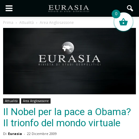
0
Prima
Attualità
Area Anglosassone
Attualità
Area Anglosassone
Il Nobel per la pace a Obama?
Il trionfo del mondo virtuale
Di
Eurasia
-
22 Dicembre 2009