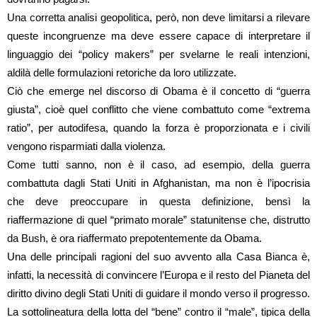
Una corretta analisi geopolitica, però, non deve limitarsi a rilevare
queste incongruenze ma deve essere capace di interpretare il
linguaggio dei “policy makers” per svelarne le reali intenzioni,
aldilà delle formulazioni retoriche da loro utilizzate.
Ciò che emerge nel discorso di Obama è il concetto di “guerra
giusta”, cioè quel conflitto che viene combattuto come “extrema
ratio”, per autodifesa, quando la forza è proporzionata e i civili
vengono risparmiati dalla violenza.
Come tutti sanno, non è il caso, ad esempio, della guerra
combattuta dagli Stati Uniti in Afghanistan, ma non è l’ipocrisia
che deve preoccupare in questa definizione, bensì la
riaffermazione di quel “primato morale” statunitense che, distrutto
da Bush, è ora riaffermato prepotentemente da Obama.
Una delle principali ragioni del suo avvento alla Casa Bianca è,
infatti, la necessità di convincere l’Europa e il resto del Pianeta del
diritto divino degli Stati Uniti di guidare il mondo verso il progresso.
La sottolineatura della lotta del “bene” contro il “male”, tipica della