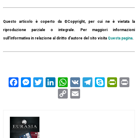
Questo articolo è coperto da ©Copyright, per cui ne è vietata la
riproduzione parziale o integrale. Per maggiori informazioni
sull'informativa in relazione al diritto d'autore del sito visita
Questa pagina
.
Facebook
Messenger
Twitter
LinkedIn
WhatsApp
VK
Telegram
Skype
Prin
Pr
Copy
Email
Link