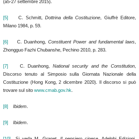
(a5-27 settembre 2015).
[5]
C. Schmitt,
Dottrina della Costituzione
, Giuffrè Editore,
Milano 1984, p. 59.
[6]
C. Duanhong,
Constituent Power and fundamental laws
,
Zhongguo Fazhi Chubanshe, Pechino 2010, p. 283.
[7]
C. Duanhong,
National security and the Constitution
,
Discorso tenuto al Simposio sulla Giornata Nazionale della
Costituzione (Hong Kong, 2 dicembre 2020). Il discorso si può
trovare sul sito
www.cmab.gov.hk
.
[8]
Ibidem
.
[9]
Ibidem
.
[10]
Si veda M. Granet,
Il pensiero cinese
, Adelphi Edizioni,