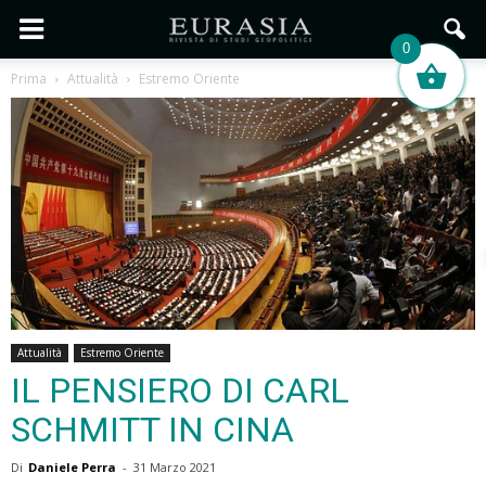
0
Prima
Attualità
Estremo Oriente
Attualità
Estremo Oriente
IL PENSIERO DI CARL
SCHMITT IN CINA
Di
Daniele Perra
-
31 Marzo 2021