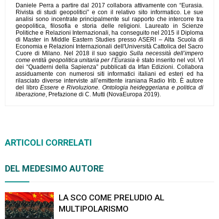
Daniele Perra a partire dal 2017 collabora attivamente con “Eurasia.
Rivista di studi geopolitici” e con il relativo sito informatico. Le sue
analisi sono incentrate principalmente sul rapporto che intercorre tra
geopolitica, filosofia e storia delle religioni. Laureato in Scienze
Politiche e Relazioni Internazionali, ha conseguito nel 2015 il Diploma
di Master in Middle Eastern Studies presso ASERI – Alta Scuola di
Economia e Relazioni Internazionali dell'Università Cattolica del Sacro
Cuore di Milano. Nel 2018 il suo saggio
Sulla necessità dell’impero
come entità geopolitica unitaria per l’Eurasia
è stato inserito nel vol. VI
dei “Quaderni della Sapienza” pubblicati da Irfan Edizioni. Collabora
assiduamente con numerosi siti informatici italiani ed esteri ed ha
rilasciato diverse interviste all’emittente iraniana Radio Irib. È autore
del libro
Essere e Rivoluzione. Ontologia heideggeriana e politica di
liberazione
, Prefazione di C. Mutti (NovaEuropa 2019).
ARTICOLI CORRELATI
DEL MEDESIMO AUTORE
LA SCO COME PRELUDIO AL
MULTIPOLARISMO