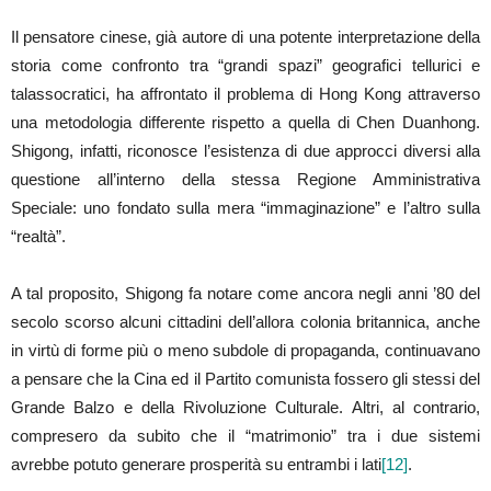
Il pensatore cinese, già autore di una potente interpretazione della
storia come confronto tra “grandi spazi” geografici tellurici e
talassocratici, ha affrontato il problema di Hong Kong attraverso
una metodologia differente rispetto a quella di Chen Duanhong.
Shigong, infatti, riconosce l’esistenza di due approcci diversi alla
questione all’interno della stessa Regione Amministrativa
Speciale: uno fondato sulla mera “immaginazione” e l’altro sulla
“realtà”.
A tal proposito, Shigong fa notare come ancora negli anni ’80 del
secolo scorso alcuni cittadini dell’allora colonia britannica, anche
in virtù di forme più o meno subdole di propaganda, continuavano
a pensare che la Cina ed il Partito comunista fossero gli stessi del
Grande Balzo e della Rivoluzione Culturale. Altri, al contrario,
compresero da subito che il “matrimonio” tra i due sistemi
avrebbe potuto generare prosperità su entrambi i lati
[12]
.