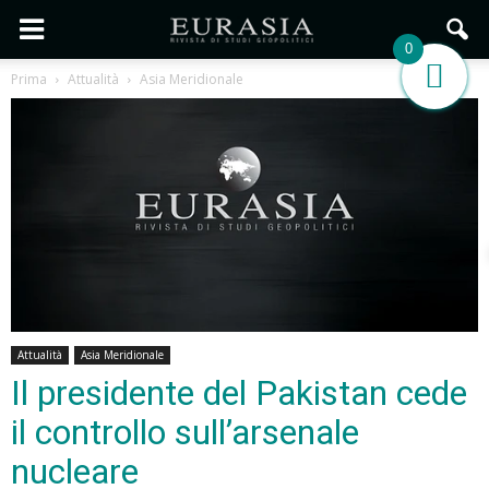
0
Prima
Attualità
Asia Meridionale
Attualità
Asia Meridionale
Il presidente del Pakistan cede
il controllo sull’arsenale
nucleare