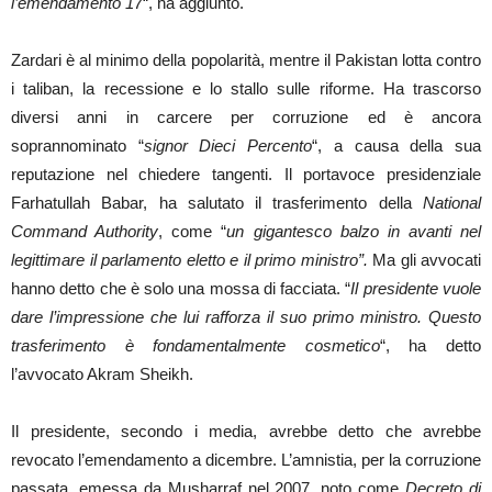
l’emendamento 17
“, ha aggiunto.
Zardari è al minimo della popolarità, mentre il Pakistan lotta contro
i taliban, la recessione e lo stallo sulle riforme. Ha trascorso
diversi anni in carcere per corruzione ed è ancora
soprannominato “
signor Dieci Percento
“, a causa della sua
reputazione nel chiedere tangenti. Il portavoce presidenziale
Farhatullah Babar, ha salutato il trasferimento della
National
Command Authority
, come “
un gigantesco balzo in avanti nel
legittimare il parlamento eletto e il primo ministro”.
Ma gli avvocati
hanno detto che è solo una mossa di facciata. “
Il presidente vuole
dare l’impressione che lui rafforza il suo primo ministro. Questo
trasferimento è fondamentalmente cosmetico
“, ha detto
l’avvocato Akram Sheikh.
Il presidente, secondo i media, avrebbe detto che avrebbe
revocato l’emendamento a dicembre. L’amnistia, per la corruzione
passata, emessa da Musharraf nel 2007, noto come
Decreto di