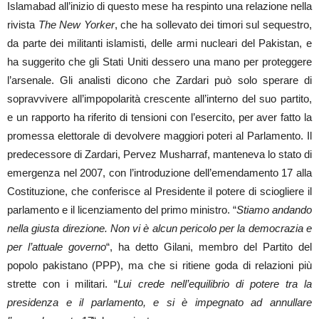
Islamabad all’inizio di questo mese ha respinto una relazione nella
rivista
The New Yorker
, che ha sollevato dei timori sul sequestro,
da parte dei militanti islamisti, delle armi nucleari del Pakistan, e
ha suggerito che gli Stati Uniti dessero una mano per proteggere
l’arsenale. Gli analisti dicono che Zardari può solo sperare di
sopravvivere all’impopolarità crescente all’interno del suo partito,
e un rapporto ha riferito di tensioni con l’esercito, per aver fatto la
promessa elettorale di devolvere maggiori poteri al Parlamento. Il
predecessore di Zardari, Pervez Musharraf, manteneva lo stato di
emergenza nel 2007, con l’introduzione dell’emendamento 17 alla
Costituzione, che conferisce al Presidente il potere di sciogliere il
parlamento e il licenziamento del primo ministro. “
Stiamo andando
nella giusta direzione. Non vi è alcun pericolo per la democrazia e
per l’attuale governo
“, ha detto Gilani, membro del Partito del
popolo pakistano (PPP), ma che si ritiene goda di relazioni più
strette con i militari. “
Lui crede nell’equilibrio di potere tra la
presidenza e il parlamento, e si è impegnato ad annullare