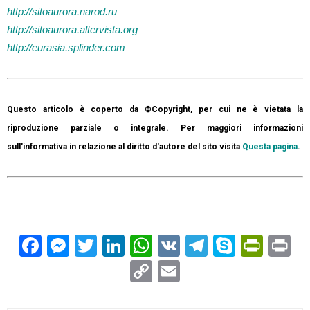
http://sitoaurora.narod.ru
http://sitoaurora.altervista.org
http://eurasia.splinder.com
Questo articolo è coperto da ©Copyright, per cui ne è vietata la
riproduzione parziale o integrale. Per maggiori informazioni
sull'informativa in relazione al diritto d'autore del sito visita
Questa pagina
.
Facebook
Messenger
Twitter
LinkedIn
WhatsApp
VK
Telegram
Skype
Prin
Pr
Copy
Email
Link