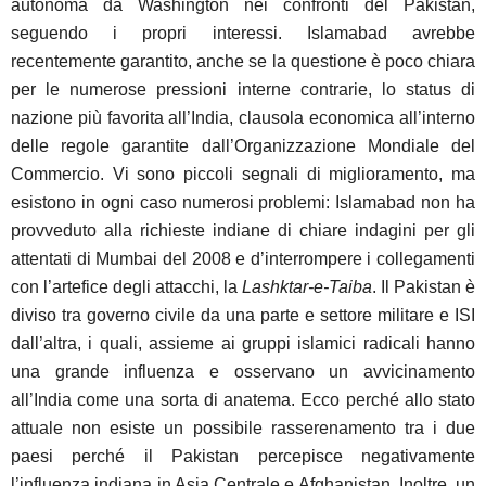
autonoma da Washington nei confronti del Pakistan,
seguendo i propri interessi. Islamabad avrebbe
recentemente garantito, anche se la questione è poco chiara
per le numerose pressioni interne contrarie, lo status di
nazione più favorita all’India, clausola economica all’interno
delle regole garantite dall’Organizzazione Mondiale del
Commercio. Vi sono piccoli segnali di miglioramento, ma
esistono in ogni caso numerosi problemi: Islamabad non ha
provveduto alla richieste indiane di chiare indagini per gli
attentati di Mumbai del 2008 e d’interrompere i collegamenti
con l’artefice degli attacchi, la
Lashktar-e-Taiba
. Il Pakistan è
diviso tra governo civile da una parte e settore militare e ISI
dall’altra, i quali, assieme ai gruppi islamici radicali hanno
una grande influenza e osservano un avvicinamento
all’India come una sorta di anatema. Ecco perché allo stato
attuale non esiste un possibile rasserenamento tra i due
paesi perché il Pakistan percepisce negativamente
l’influenza indiana in Asia Centrale e Afghanistan. Inoltre, un