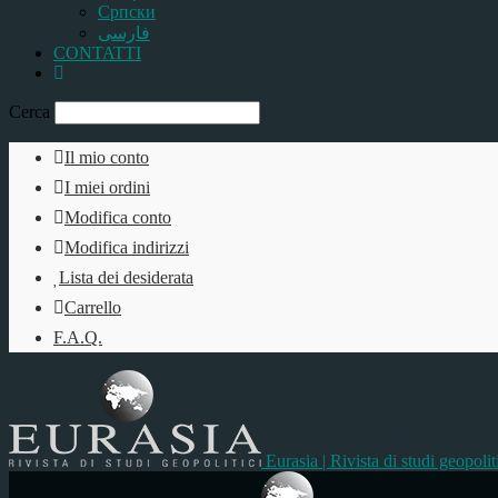
Српски
فارسی
CONTATTI
Cerca
Il mio conto
I miei ordini
Modifica conto
Modifica indirizzi
Lista dei desiderata
Carrello
F.A.Q.
Eurasia | Rivista di studi geopolit