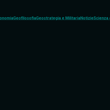
onomia
Geofilosofia
Geostrategia e Militaria
Notizie
Scienza 