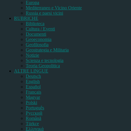
Europa
Mediterraneo e Vicino Oriente
Russia e paesi vicini
RUBRICHE
Biblioteca
Cultura / Eventi
Documenti
Geoeconomia
Geofilosofia
Geostrategia e Militaria
Notizie
Scienza e tecnologia
Teoria Geopolitica
ALTRE LINGUE
Deutsch
English
Español
Français
Magyar
Polski
Português
Pусский
Română
Türkçe
Ελληνικά