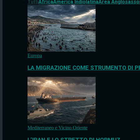
Tutti
Africa
America Indiolatina
Area Anglosasso
Europa
LA MIGRAZIONE COME STRUMENTO DI P
Mediterraneo e Vicino Oriente