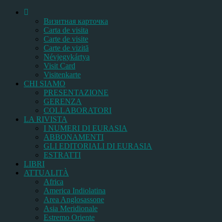
Bизитная карточка
Carta de visita
Carte de visite
Carte de vizită
Névjegykártya
Visit Card
Visitenkarte
CHI SIAMO
PRESENTAZIONE
GERENZA
COLLABORATORI
LA RIVISTA
I NUMERI DI EURASIA
ABBONAMENTI
GLI EDITORIALI DI EURASIA
ESTRATTI
LIBRI
ATTUALITÀ
Africa
America Indiolatina
Area Anglosassone
Asia Meridionale
Estremo Oriente