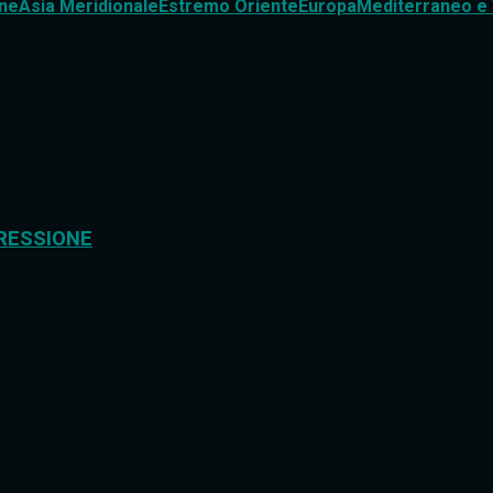
ne
Asia Meridionale
Estremo Oriente
Europa
Mediterraneo e 
RESSIONE