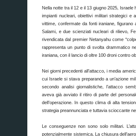
Nella notte tra il 12 e il 13 giugno 2025, Israel
impianti nucleari, obiettivi militari strategici e
vittime, confermate da fonti iraniane, figurano 
Salami, e due scienziati nucleari di rilievo
rivendicata dal premier Netanyahu come “colpo
rappresenta un punto di svolta drammatico ne
iraniana, con il lancio di oltre 100 droni contro obi
Nei giorni precedenti all’attacco, i media ameri
cui Israele si stava preparando a un’azione milit
secondo analisi giornalistiche, l’attacco sem
aveva già avviato il ritiro di parte del person
dell’operazione. In questo clima di alta tensione
strategia preannunciata e tuttavia scioccante ne
Le conseguenze non sono solo militari. L’att
potenzialmente sistemica. La chiusura dell’aeropo