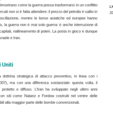
imostrano come la guerra possa trasformarsi in un conflitto
L
ati non si è fatta attendere: il prezzo del petrolio è salito in
2
e oscillazione, mentre le borse asiatiche ed europee hanno
to, la guerra non è mai solo guerra: è anche interruzione di
 capitali, riallineamento di poteri. La posta in gioco è dunque
sraele e Iran.
 Uniti
 dottrina strategica di attacco preventivo, in linea con i
007), ma con una differenza sostanziale: questa volta, il
rotetto e diffuso. L’Iran ha sviluppato negli ultimi anni
 con siti come Natanz e Fordow costruiti nel ventre delle
bili alla maggior parte delle bombe convenzionali.