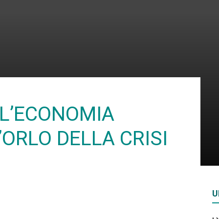
Rivista
di
E L’ECONOMIA
ORLO DELLA CRISI
studi
U
geopolitici