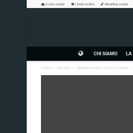
Il mio conto
I miei ordini
Modifica conto
CHI SIAMO
LA
Prima
Attualità
Mediterraneo e Vicino Oriente