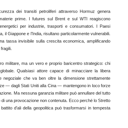
urezza dei transiti petroliferi attraverso Hormuz genera
materie prime. I futures sul Brent e sul WTI reagiscono
nergetici per industrie, trasporti e consumatori. I Paesi
, il Giappone e l’India, risultano particolarmente vulnerabili.
na tassa invisibile sulla crescita economica, amplificando
ragili.
tro militare, ma un vero e proprio baricentro strategico: chi
 globale. Qualsiasi attore capace di minacciare la libera
re negoziale che va ben oltre la dimensione strettamente
nze — dagli Stati Uniti alla Cina — mantengono in loco forze
zzazione. Ma nessuna garanzia militare può annullare del tutto
lo o di una provocazione non contenuta. Ecco perché lo Stretto
l battito d’ali della geopolitica può trasformarsi in tempesta