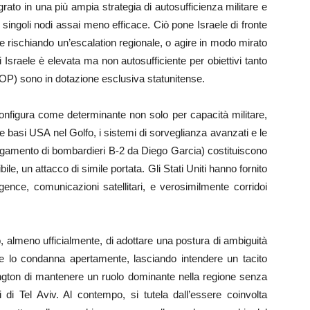
grato in una più ampia strategia di autosufficienza militare e
i singoli nodi assai meno efficace. Ciò pone Israele di fronte
 rischiando un’escalation regionale, o agire in modo mirato
i Israele è elevata ma non autosufficiente per obiettivi tanto
OP) sono in dotazione esclusiva statunitense.
i configura come determinante non solo per capacità militare,
Le basi USA nel Golfo, i sistemi di sorveglianza avanzati e le
iegamento di bombardieri B-2 da Diego Garcia) costituiscono
le, un attacco di simile portata. Gli Stati Uniti hanno fornito
igence, comunicazioni satellitari, e verosimilmente corridoi
, almeno ufficialmente, di adottare una postura di ambiguità
re lo condanna apertamente, lasciando intendere un tacito
ton di mantenere un ruolo dominante nella regione senza
 di Tel Aviv. Al contempo, si tutela dall’essere coinvolta