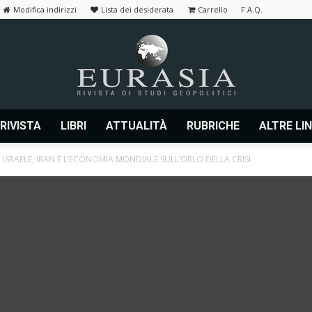
Modifica indirizzi
Lista dei desiderata
Carrello
F.A.Q.
 RIVISTA
LIBRI
ATTUALITÀ
RUBRICHE
ALTRE LI
Eurasia
ISRAELE, IRAN E L’ECONOMIA MONDIALE SULL’ORLO DELLA CRISI
|