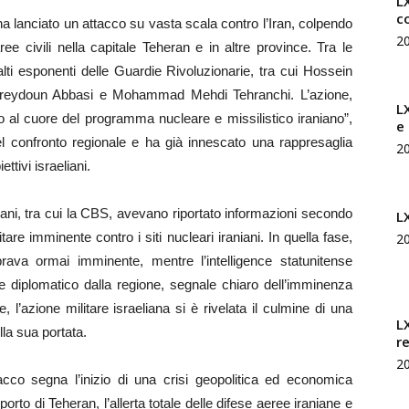
LX
c
e ha lanciato un attacco su vasta scala contro l’Iran, colpendo
2
 aree civili nella capitale Teheran e in altre province. Tra le
alti esponenti delle Guardie Rivoluzionarie, tra cui Hossein
, Fereydoun Abbasi e Mohammad Mehdi Tehranchi. L’azione,
L
 al cuore del programma nucleare e missilistico iraniano”,
e
l confronto regionale e ha già innescato una rappresaglia
2
ettivi israeliani.
cani, tra cui la CBS, avevano riportato informazioni secondo
L
are imminente contro i siti nucleari iraniani. In quella fase,
2
brava ormai imminente, mentre l’intelligence statunitense
ale diplomatico dalla regione, segnale chiaro dell’imminenza
, l’azione militare israeliana si è rivelata il culmine di una
L
lla sua portata.
r
2
acco segna l’inizio di una crisi geopolitica ed economica
rto di Teheran, l’allerta totale delle difese aeree iraniane e