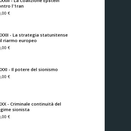
XXIII - La Coalizione Ep$tein
ontro l'1ran
0,00
€
XXXII - La strategia statunitense
 il riarmo europeo
0,00
€
XXXI - Il potere del sionismo
0,00
€
XXX - Criminale continuità del
egime sionista
0,00
€