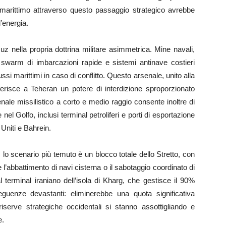
 marittimo attraverso questo passaggio strategico avrebbe
’energia.
uz nella propria dottrina militare asimmetrica. Mine navali,
i, swarm di imbarcazioni rapide e sistemi antinave costieri
ssi marittimi in caso di conflitto. Questo arsenale, unito alla
nferisce a Teheran un potere di interdizione sproporzionato
nale missilistico a corto e medio raggio consente inoltre di
 nel Golfo, inclusi terminal petroliferi e porti di esportazione
 Uniti e Bahrein.
, lo scenario più temuto è un blocco totale dello Stretto, con
 l’abbattimento di navi cisterna o il sabotaggio coordinato di
al terminal iraniano dell’isola di Kharg, che gestisce il 90%
seguenze devastanti: eliminerebbe una quota significativa
riserve strategiche occidentali si stanno assottigliando e
e.