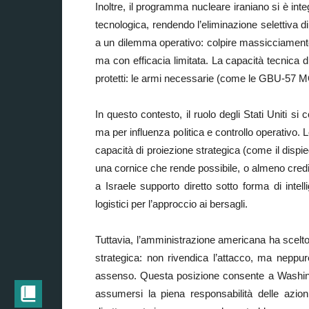
Inoltre, il programma nucleare iraniano si è inte
tecnologica, rendendo l’eliminazione selettiva d
a un dilemma operativo: colpire massicciamente
ma con efficacia limitata. La capacità tecnica d
protetti: le armi necessarie (come le GBU-57 M
In questo contesto, il ruolo degli Stati Uniti s
ma per influenza politica e controllo operativo. 
capacità di proiezione strategica (come il disp
una cornice che rende possibile, o almeno credibi
a Israele supporto diretto sotto forma di intell
logistici per l’approccio ai bersagli.
Tuttavia, l’amministrazione americana ha scelto
strategica: non rivendica l’attacco, ma neppu
assenso. Questa posizione consente a Washing
assumersi la piena responsabilità delle azioni