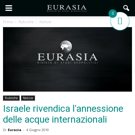
0
Prima
Rubriche
Notizie
Rubriche
Notizie
Israele rivendica l'annessione
delle acque internazionali
Di
Eurasia
-
4 Giugno 2010