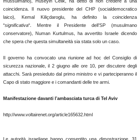
mussulmano), Hüseyin Celik, ha detto di non credere a una
coincidenza. Il nuovo presidente del CHP (socialdemocratico
laico), Kemal Kiliçdaroglu, ha definito la coincidenza
“
significativa
“. Mentre il Presidente dell’SP (musulmano
conservatore), Numan Kurtulmus, ha avvertito Israele dicendo
che spera che questa simultaneità sia stata solo un caso.
Il governo ha convocato una riunione ad hoc del Consiglio di
sicurezza nazionale, il 2 giugno alle ore 10, per discutere degli
attacchi. Sarà presieduto dal primo ministro e vi parteciperanno il
Capo di stato maggiore e i comandanti delle tre armi.
Manifestazione davanti l’ambasciata turca di Tel Aviv
http://www.voltairenet.org/article165632.html
Le autorità israeliane hanno consentito una dimostrazione, 31