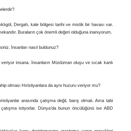
nelerdir?
klıgöl, Dergah, kale bölgesi tarihi ve mistik bir havası var.
 mekandır. Buraların çok önemli değeri olduğuna inanıyorum.
iniz. İnsanları nasıl buldunuz?
k veriyor insana. İnsanların Müslüman oluşu ve sıcak kanlı
ahip olması Hıristiyanlara da aynı huzuru veriyor mu?
ristiyanlar arasında çatışma değil, barış olmalı. Ama tabi
ve çatışma istiyorlar. Dünya’da bunun öncülüğünü ise ABD
rkiye’ye karşı derinlemesine araştırma yapıp gerçekleri