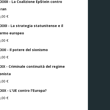
XXXIII - La Coalizione Ep$tein contro
1ran
0,00
€
XXII - La strategia statunitense e il
iarmo europeo
0,00
€
XXI - Il potere del sionismo
0,00
€
XXX - Criminale continuità del regime
ionista
0,00
€
XXIX - L'UE contro l'Europa?
0,00
€