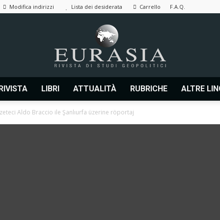
Modifica indirizzi
Lista dei desiderata
Carrello
F.A.Q.
RIVISTA
LIBRI
ATTUALITÀ
RUBRICHE
ALTRE LI
Eurasia
zeteci Aldo Braccio ile Şanlıurfa üzerine röportaj
|