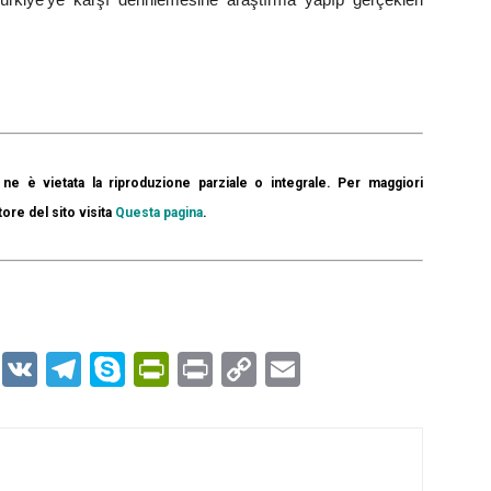
ne è vietata la riproduzione parziale o integrale. Per maggiori
tore del sito visita
Questa pagina
.
er
r
kedIn
WhatsApp
VK
Telegram
Skype
PrintFriendly
Print
Copy
Email
Link