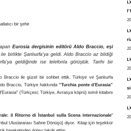
L
l'
2
tlatıcı bir şehir
LX
r
 yapan
Eurosia dergisinin editörü Aldo Braccio, eşi
2
ile birlikte Şanlıurfa’ya geldi. Aldo Braccio az bildiği
LX
rfa’ya geldiğinde ise telefonla görüştük. Tarihi bir
2
o Braccio ile güzel bir sohbet ettik. Türkiye ve Şanlıurfa
L
ldo Braccio, Türkiye hakkında
“Turchia ponte d’Eurasia”
s
d’Eurasia” (Türkçesi; Türkiye, Avrasya köprü) isimli kitabını
2
L
ale: il Ritorno di İstanbul sulla Scena internazionale
”
2
nbul Uluslararası Sahne Dönüşü) diyor. Kitap için teşekkür
k hareketinden dolayı takdir ettim.