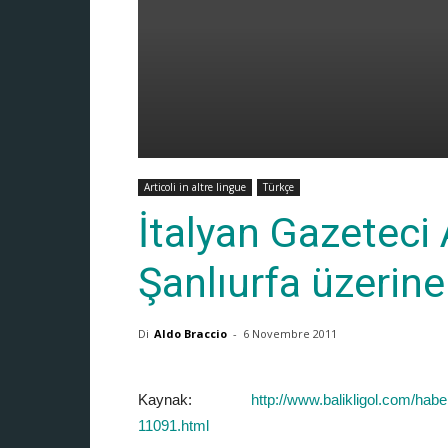
Articoli in altre lingue
Türkçe
İtalyan Gazeteci 
Şanlıurfa üzerine
Di
Aldo Braccio
-
6 Novembre 2011
Kaynak:
http://www.balikligol.com/haber
11091.html