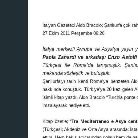
İtalyan Gazeteci Aldo Braccio; Şanlıurfa çok raha
27 Ekim 2011 Perşembe 08:26
İtalya merkezli Avrupa ve Asya’ya yayın
Paola Zanardi ve arkadaşı Enzo Astolfi
Türkçesi ile Roma’da tanışmıştık. Şanlıu
mekanda sözleştik ve buluştuk.
Şanlıurfa’yı tarih kenti Roma’ya benzeten Ald
hakkında konuştuk. Türkiye’ye 20 kez gelen A
isimli kitap yazdı. Aldo Braccio “Turchia ponte 
imzalayarak hediye etti.
Kitap özetle; “
Tra Mediterraneo e Asya centr
(Türkçesi; Akdeniz ve Orta Asya arasında: İsta
ettim. Hem bakış açıcısından dolayı hem de nazi