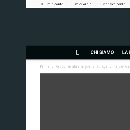
Il mio conto
I miei ordini
Modifica conto
CHI SIAMO
LA 
Prima
Articoli in altre lingue
Türkçe
İtalyan Ga