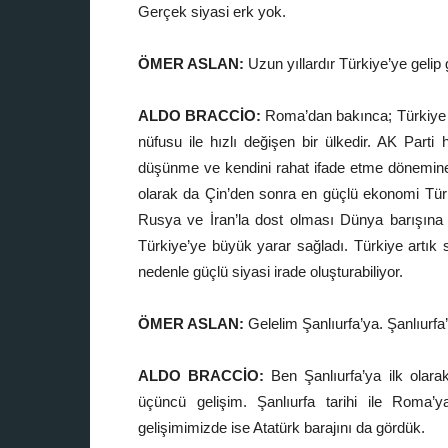
Gerçek siyasi erk yok.
ÖMER ASLAN:
Uzun yıllardır Türkiye’ye gelip
ALDO BRACCİO:
Roma’dan bakınca; Türkiye he
nüfusu ile hızlı değişen bir ülkedir. AK Parti 
düşünme ve kendini rahat ifade etme dönemine
olarak da Çin’den sonra en güçlü ekonomi Türki
Rusya ve İran’la dost olması Dünya barışına bü
Türkiye’ye büyük yarar sağladı. Türkiye artık str
nedenle güçlü siyasi irade oluşturabiliyor.
ÖMER ASLAN:
Gelelim Şanlıurfa’ya. Şanlıurfa’
ALDO BRACCİO:
Ben Şanlıurfa’ya ilk olar
üçüncü gelişim. Şanlıurfa tarihi ile Roma’y
gelişimimizde ise Atatürk barajını da gördük.