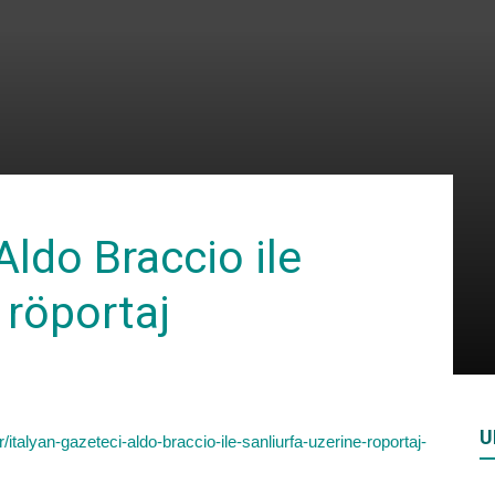
Rivista
di
Aldo Braccio ile
 röportaj
studi
U
/italyan-gazeteci-aldo-braccio-ile-sanliurfa-uzerine-roportaj-
geopolitici