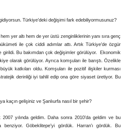
 gidiyorsun. Türkiye’deki değişimi fark edebiliyormusunuz?
m yer altı hem de yer üstü zenginliklerinin yanı sıra genç
hükümeti ile çok ciddi adımlar attı. Artık Türkiye’de özgür
 girildi. Bu bakımdan çok değişimler görülüyor. Ekonomik
ye olarak görülüyor. Ayrıca komşuları ile barıştı. Özelikle
yük katkıları oldu. Komşuları ile pozitif ilişkiler kurması
atejik derinliği iyi tahlil edip ona göre siyaset üretiyor. Bu
ya kaçın gelişiniz ve Şanlıurfa nasıl bir şehir?
ak 2007 yılında geldim. Daha sonra 2010’da geldim ve bu
a benziyor. Göbeklitepe’yi gördük. Harran’ı gördük. Bu