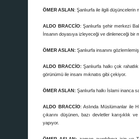
ÖMER ASLAN
: Şanlıurfa ile ilgili düşüncelerin 
ALDO BRACCİO
: Şanlıurfa şehir merkezi Balı
İnsanın doyasıya izleyeceği ve dinleneceği bir
ÖMER ASLAN:
Şanlıurfa insanını gözlemlemişs
ALDO BRACCİO:
Şanlıurfa halkı çok rahatlı
görünümü ile insanı mıknatıs gibi çekiyor.
ÖMER ASLAN:
Şanlıurfa halkı İslami inanca s
ALDO BRACCİO
: Aslında Müslümanlar ile Hı
çıkarını düşünen, bazı devletler karışıklık 
yapıyor.
ÖMER ASLAN:
zaman ayırdığınız için ve Tü