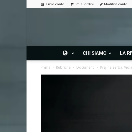
Il mio conto
I miei ordini
Modifica conto
CHI SIAMO
LA RI
Prima
Rubriche
Documenti
Krajina serba. Viol