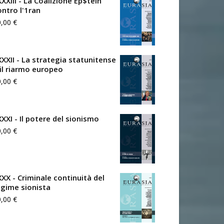
XXIII - La Coalizione Ep$tein
ontro l'1ran
0,00
€
XXXII - La strategia statunitense
 il riarmo europeo
0,00
€
XXXI - Il potere del sionismo
0,00
€
XXX - Criminale continuità del
egime sionista
0,00
€