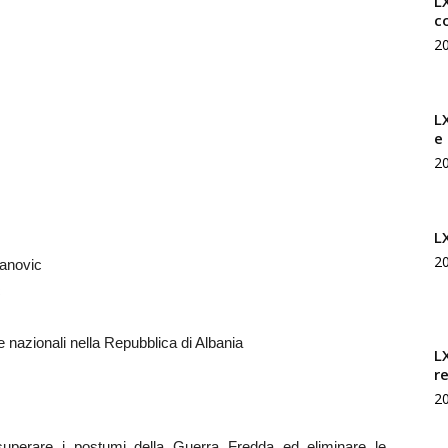
LX
c
2
L
e
2
L
2
anovic
c
 nazionali nella Repubblica di Albania
L
r
2
superare i postumi della Guerra Fredda ed eliminare le