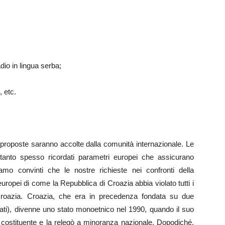
adio in lingua serba;
, etc.
proposte saranno accolte dalla comunità internazionale. Le
i tanto spesso ricordati parametri europei che assicurano
mo convinti che le nostre richieste nei confronti della
europei di come la Repubblica di Croazia abbia violato tutti i
n Croazia. Croazia, che era in precedenza fondata su due
roati), divenne uno stato monoetnico nel 1990, quando il suo
ba costituente e la relegò a minoranza nazionale. Dopodiché,