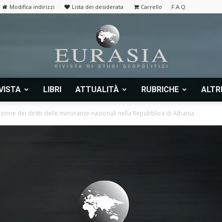
Modifica indirizzi
Lista dei desiderata
Carrello
F.A.Q.
VISTA
LIBRI
ATTUALITÀ
RUBRICHE
ALTR
Eurasia
azione dei diritti delle minoranze nazionali nella Repubblica di Albania
|