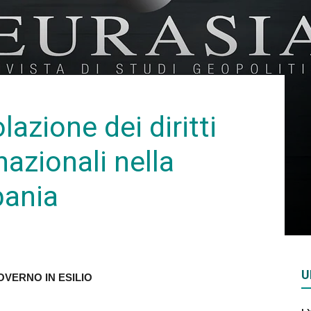
Rivista
di
lazione dei diritti
azionali nella
bania
studi
U
OVERNO IN ESILIO
geopolitici