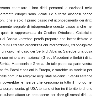
no esercitare i loro diritti personali e nazionali nella
parametri europei sono violati. Le autorità albanesi hanno
i, che è solo il primo passo nel riconoscimento dei diritti
tamente segnale di intraprendere questo passo anche nei
 quale è rappresentata da Cristiani Ortodossi, Cattolici e
di Bosnia vorrebbe perciò proporre che intensifichiate le
rso l’ONU ed altre organizzazioni internazionali, ed obblighiate
o principio nel caso dei Serbi di Albania. Sarebbe una cosa
 sue minoranze nazionali (Greci, Macedoni e Serbi) i diritti
n Serbia, Macedonia e Grecia. Un tale passo da parte vostra
nti fra Paesi e nazioni in Europa, e sarebbe un modello per
delle comunità religiose negli stati balcanici. Stabilizzerebbe
 rimuoverebbe le riserve che crescono in tutto il mondo nei
a sorprendente, gli USA tentano di fornire il territorio di uno
ituisce affatto un precedente per dare gli stessi diritti ai