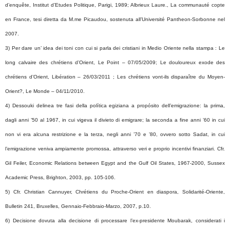
d’enquête, Institut d’Etudes Politique, Parigi, 1989; Albrieux Laure., La communauté copte
en France, tesi diretta da M.me Picaudou, sostenuta all’Université Pantheon-Sorbonne nel
2007.
3) Per dare un’ idea dei toni con cui si parla dei cristiani in Medio Oriente nella stampa : Le
long calvaire des chrétiens d’Orient, Le Point – 07/05/2009; Le douloureux exode des
chrétiens d’Orient, Libération – 26/03/2011 ; Les chrétiens vont-ils disparaître du Moyen-
Orient?, Le Monde – 04/11/2010.
4) Dessouki delinea tre fasi della política egiziana a propósito dell’emigrazione: la prima,
dagli anni ’50 al 1967, in cui vigeva il divieto di emigrare; la seconda a fine anni ’60 in cui
non vi era alcuna restrizione e la terza, negli anni ’70 e ’80, ovvero sotto Sadat, in cui
l’emigrazione veniva ampiamente promossa, attraverso veri e proprio incentivi finanziari. Cfr.
Gil Feiler, Economic Relations between Egypt and the Gulf Oil States, 1967-2000, Sussex
Academic Press, Brighton, 2003, pp. 105-106.
5) Cfr. Christian Cannuyer, Chrétiens du Proche-Orient en diaspora, Solidarité-Oriente,
Bulletin 241, Bruxelles, Gennaio-Febbraio-Marzo, 2007, p.10.
6) Decisione dovuta alla decisione di processare l’ex-presidente Moubarak, considerati i