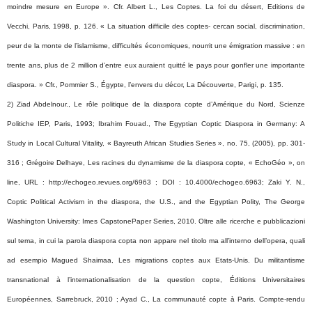
moindre mesure en Europe ». Cfr. Albert L., Les Coptes. La foi du désert, Editions de
Vecchi, Paris, 1998, p. 126. « La situation difficile des coptes- cercan social, discrimination,
peur de la monte de l’islamisme, difficultés économiques, nourrit une émigration massive : en
trente ans, plus de 2 million d’entre eux auraient quitté le pays pour gonfler une importante
diaspora. » Cfr., Pommier S., Égypte, l’envers du décor, La Découverte, Parigi, p. 135.
2) Ziad Abdelnour., Le rôle politique de la diaspora copte d’Amérique du Nord, Scienze
Politiche IEP, Paris, 1993; Ibrahim Fouad., The Egyptian Coptic Diaspora in Germany: A
Study in Local Cultural Vitality, « Bayreuth African Studies Series », no. 75, (2005), pp. 301-
316 ; Grégoire Delhaye, Les racines du dynamisme de la diaspora copte, « EchoGéo », on
line, URL : http://echogeo.revues.org/6963 ; DOI : 10.4000/echogeo.6963; Zaki Y. N.,
Coptic Political Activism in the diaspora, the U.S., and the Egyptian Polity, The George
Washington University: Imes CapstonePaper Series, 2010. Oltre alle ricerche e pubblicazioni
sul tema, in cui la parola diaspora copta non appare nel titolo ma all’interno dell’opera, quali
ad esempio Magued Shaimaa, Les migrations coptes aux Etats-Unis. Du militantisme
transnational à l’internationalisation de la question copte, Éditions Universitaires
Européennes, Sarrebruck, 2010 ; Ayad C., La communauté copte à Paris. Compte-rendu