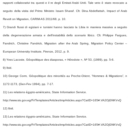
rapporti collaborativi tra questi e il re degli Emirati Arabi Uniti. Tale veto è stato revocato a
seguito della visita del Primo Ministro Issam Sharaf. Cfr. Dina Abdelfattah, Impact of Arab
Revolt on Migration, CARIM-AS 2011/68, p. 10.
7) Grandi flussi di egiziani e tunisini hanno lasciato la Libia in maniera massiva a seguito
della degenerazione armata e dell’instabilità dello scenario libico. Cfr. Philippe Fargues,
Fandrich, Christine Fandrick, Migration after the Arab Spring, Migration Policy Center –
European University Institute, Firenze, 2012, p. 9.
8) Yves Lacoste, Géopolitique des diasporas, « Hérodote », Nª 53, (1989), pp. 5-6.
9) Ibid.
10) George Corm, Géopolitique des minorités au Proche-Orient, “Hommes & Migrations”, n
1172-1173, (Gen-Fev 1994), pp. 7-17.
11) Les relations égypto-américains, State Information Service.
http://www.sis.gov.eg/Fr/Templates/Articles/tmpArticles.aspx?CatID=165#.VA2OjGNKVvQ
12) Ibid.
13) Les relations égypto-américains, State Information Service.
http://www.sis.gov.eg/Fr/Templates/Articles/tmpArticles.aspx?CatID=165#.VA2OjGNKVvQ