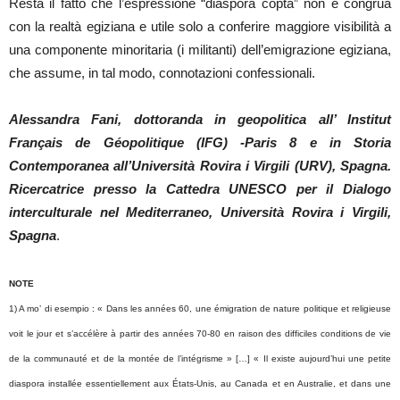
Resta il fatto che l’espressione “diaspora copta” non è congrua
con la realtà egiziana e utile solo a conferire maggiore visibilità a
una componente minoritaria (i militanti) dell’emigrazione egiziana,
che assume, in tal modo, connotazioni confessionali.
Alessandra Fani, dottoranda in geopolitica all’ Institut
Français de Géopolitique (IFG) -Paris 8 e in Storia
Contemporanea all’Università Rovira i Virgili (URV), Spagna.
Ricercatrice presso la Cattedra UNESCO per il Dialogo
interculturale nel Mediterraneo, Università Rovira i Virgili,
Spagna
.
NOTE
1) A mo’ di esempio : « Dans les années 60, une émigration de nature politique et religieuse
voit le jour et s’accélère à partir des années 70-80 en raison des difficiles conditions de vie
de la communauté et de la montée de l’intégrisme » […] « Il existe aujourd’hui une petite
diaspora installée essentiellement aux États-Unis, au Canada et en Australie, et dans une