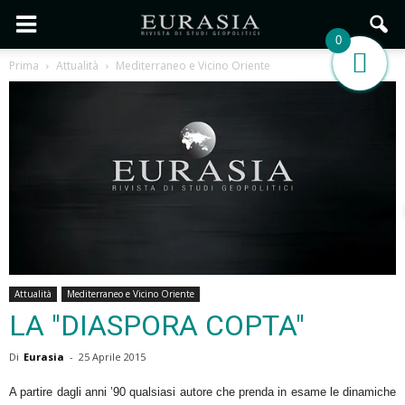
0
Prima
Attualità
Mediterraneo e Vicino Oriente
Attualità
Mediterraneo e Vicino Oriente
LA "DIASPORA COPTA"
Di
Eurasia
-
25 Aprile 2015
A partire dagli anni ’90 qualsiasi autore che prenda in esame le dinamiche