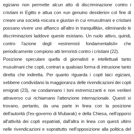
egiziano non permette alcun atto di discriminazione contro i
cristiani in Egitto e attua con «un genuino desiderio» col fine di
creare una società «sicura e giusta» in cui «musulmani e cristiani
possano vivere uno affianco all’altro in tranquillità», eliminando le
discriminazioni laddove queste esistano. Un ruolo attivo, quindi,
contro l’azione degli «estremisti fondamentalisti» che
periodicamente compiono atti terroristi contro i cristiani (22).
Posizione speculare quella di giornalisti e intellettuali tanto
musulmani che copti, contrari a qualsiasi forma di intrusione tanto
diretta che indiretta. Per quanto riguarda i copti laici egiziani,
sebbene condividano la maggioranza delle rivendicazioni dei copti
emigrati (23), ne condannano i toni estremizzanti e non veritieri
attraverso cui richiamano l’attenzione internazionale. Questi si
trovano, pertanto, da una parte in linea con la posizione
dell’autorità (l’ex-governo di Mubarak) e della Chiesa, nell’opporsi
all’attività dei copti espatriati, dall’altra in linea con questi ultimi
nelle rivendicazioni e soprattutto nell’opposizione alla politica del