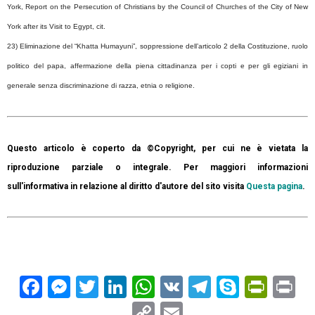
York, Report on the Persecution of Christians by the Council of Churches of the City of New
York after its Visit to Egypt, cit.
23) Eliminazione del “Khatta Humayuni”, soppressione dell’articolo 2 della Costituzione, ruolo
politico del papa, affermazione della piena cittadinanza per i copti e per gli egiziani in
generale senza discriminazione di razza, etnia o religione.
Questo articolo è coperto da ©Copyright, per cui ne è vietata la
riproduzione parziale o integrale. Per maggiori informazioni
sull'informativa in relazione al diritto d'autore del sito visita
Questa pagina
.
Facebook
Messenger
Twitter
LinkedIn
WhatsApp
VK
Telegram
Skype
Prin
Pr
Copy
Email