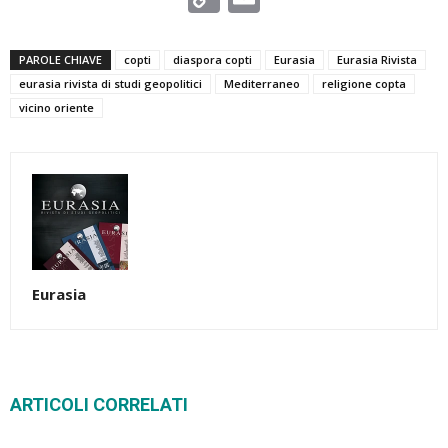
Link
PAROLE CHIAVE
copti
diaspora copti
Eurasia
Eurasia Rivista
eurasia rivista di studi geopolitici
Mediterraneo
religione copta
vicino oriente
Eurasia
ARTICOLI CORRELATI