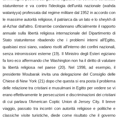
statunitense e va contro l’ideologia dell’unità nazionale (wahda
wataniyya) professata dal regime militare dal 1952 in accordo con
le massime autorità religiose, il patriarca da un lato e lo sheykh di
al-Azhar dall’altro. Entrambe condannano ufficialmente il rapporto
annuale sulla libertà religiosa internazionale del Dipartimento di
Stato statunitense ribadendo che i problemi interni all’Egitto,
qualsiasi essi siano, vadano risolti all’interno dei confini nazionali,
senza intromissioni esterne (19). Il Ministro degli Esteri egiziano
fa loro eco affermando che Washington non ha il diritto di valutare
la libertà religiosa nel paese (20). Nel 1998, ad esempio, il
presidente Moubarak invita una delegazione del Consiglio delle
Chiese di New York (21) dopo che questa si era posta il problema
delle relazione tra cristiani e musulmani in Egitto per vedere se vi
erano effettivamente le persecuzioni e discriminazioni dei cristiani
di cui parlava l’American Coptic Union di Jersey City. Il breve
viaggio, passato tra incontri con autorità religiose e politiche e
classiche visite turistiche, diede come risultato che il governo