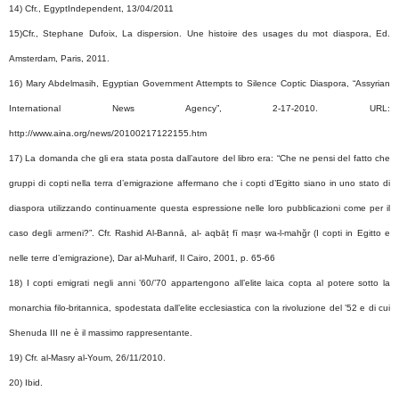
14) Cfr., EgyptIndependent, 13/04/2011
15)Cfr., Stephane Dufoix, La dispersion. Une histoire des usages du mot diaspora, Ed.
Amsterdam, Paris, 2011.
16) Mary Abdelmasih, Egyptian Government Attempts to Silence Coptic Diaspora, “Assyrian
International News Agency”, 2-17-2010. URL:
http://www.aina.org/news/20100217122155.htm
17) La domanda che gli era stata posta dall’autore del libro era: “Che ne pensi del fatto che
gruppi di copti nella terra d’emigrazione affermano che i copti d’Egitto siano in uno stato di
diaspora utilizzando continuamente questa espressione nelle loro pubblicazioni come per il
caso degli armeni?”. Cfr. Rashid Al-Bannā, al- aqbāṭ fī maṣr wa-l-mahğr (I copti in Egitto e
nelle terre d’emigrazione), Dar al-Muharif, Il Cairo, 2001, p. 65-66
18) I copti emigrati negli anni ’60/’70 appartengono all’elite laica copta al potere sotto la
monarchia filo-britannica, spodestata dall’elite ecclesiastica con la rivoluzione del ’52 e di cui
Shenuda III ne è il massimo rappresentante.
19) Cfr. al-Masry al-Youm, 26/11/2010.
20) Ibid.