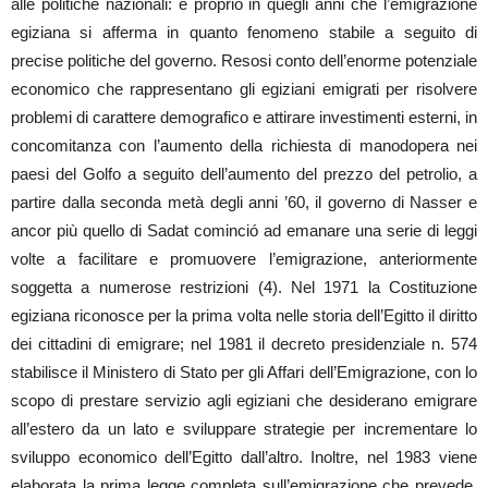
alle politiche nazionali: è proprio in quegli anni che l’emigrazione
egiziana si afferma in quanto fenomeno stabile a seguito di
precise politiche del governo. Resosi conto dell’enorme potenziale
economico che rappresentano gli egiziani emigrati per risolvere
problemi di carattere demografico e attirare investimenti esterni, in
concomitanza con l’aumento della richiesta di manodopera nei
paesi del Golfo a seguito dell’aumento del prezzo del petrolio, a
partire dalla seconda metà degli anni ’60, il governo di Nasser e
ancor più quello di Sadat cominció ad emanare una serie di leggi
volte a facilitare e promuovere l’emigrazione, anteriormente
soggetta a numerose restrizioni (4). Nel 1971 la Costituzione
egiziana riconosce per la prima volta nelle storia dell’Egitto il diritto
dei cittadini di emigrare; nel 1981 il decreto presidenziale n. 574
stabilisce il Ministero di Stato per gli Affari dell’Emigrazione, con lo
scopo di prestare servizio agli egiziani che desiderano emigrare
all’estero da un lato e sviluppare strategie per incrementare lo
sviluppo economico dell’Egitto dall’altro. Inoltre, nel 1983 viene
elaborata la prima legge completa sull’emigrazione che prevede,