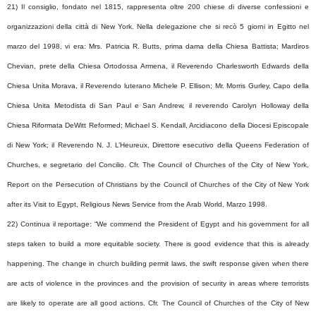
21) Il consiglio, fondato nel 1815, rappresenta oltre 200 chiese di diverse confessioni e
organizzazioni della città di New York. Nella delegazione che si recò 5 giorni in Egitto nel
marzo del 1998, vi era: Mrs. Patricia R. Butts, prima dama della Chiesa Battista; Mardiros
Chevian, prete della Chiesa Ortodossa Armena, il Reverendo Charlesworth Edwards della
Chiesa Unita Morava, il Reverendo luterano Michele P. Ellison; Mr. Morris Gurley, Capo della
Chiesa Unita Metodista di San Paul e San Andrew, il reverendo Carolyn Holloway della
Chiesa Riformata DeWitt Reformed; Michael S. Kendall, Arcidiacono della Diocesi Episcopale
di New York; il Reverendo N. J. L’Heureux, Direttore esecutivo della Queens Federation of
Churches, e segretario del Concilio. Cfr. The Council of Churches of the City of New York,
Report on the Persecution of Christians by the Council of Churches of the City of New York
after its Visit to Egypt, Religious News Service from the Arab World, Marzo 1998.
22) Continua il reportage: “We commend the President of Egypt and his government for all
steps taken to build a more equitable society. There is good evidence that this is already
happening. The change in church building permit laws, the swift response given when there
are acts of violence in the provinces and the provision of security in areas where terrorists
are likely to operate are all good actions. Cfr. The Council of Churches of the City of New