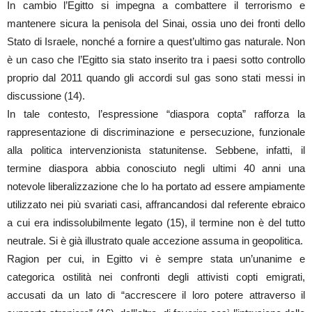
In cambio l’Egitto si impegna a combattere il terrorismo e
mantenere sicura la penisola del Sinai, ossia uno dei fronti dello
Stato di Israele, nonché a fornire a quest’ultimo gas naturale. Non
è un caso che l’Egitto sia stato inserito tra i paesi sotto controllo
proprio dal 2011 quando gli accordi sul gas sono stati messi in
discussione (14).
In tale contesto, l’espressione “diaspora copta” rafforza la
rappresentazione di discriminazione e persecuzione, funzionale
alla politica intervenzionista statunitense. Sebbene, infatti, il
termine diaspora abbia conosciuto negli ultimi 40 anni una
notevole liberalizzazione che lo ha portato ad essere ampiamente
utilizzato nei più svariati casi, affrancandosi dal referente ebraico
a cui era indissolubilmente legato (15), il termine non è del tutto
neutrale. Si è già illustrato quale accezione assuma in geopolitica.
Ragion per cui, in Egitto vi è sempre stata un’unanime e
categorica ostilità nei confronti degli attivisti copti emigrati,
accusati da un lato di “accrescere il loro potere attraverso il