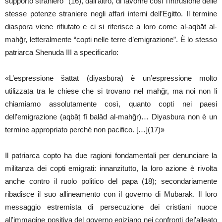
supporto straniero” (16), dall’altro, di favorire così l’intrusione delle
stesse potenze straniere negli affari interni dell’Egitto. Il termine
diaspora viene rifiutato e ci si riferisce a loro come al-aqbāṭ al-
mahğr, letteralmente “copti nelle terre d’emigrazione”. È lo stesso
patriarca Shenuda III a specificarlo:
«L’espressione šattāt (diyasbūra) è un’espressione molto
utilizzata tra le chiese che si trovano nel mahğr, ma noi non li
chiamiamo assolutamente così, quanto copti nei paesi
dell’emigrazione (aqbāṭ fī balād al-mahğr)… Diyasbura non è un
termine appropriato perché non pacifico. […](17)»
Il patriarca copto ha due ragioni fondamentali per denunciare la
militanza dei copti emigrati: innanzitutto, la loro azione è rivolta
anche contro il ruolo politico del papa (18); secondariamente
ribadisce il suo allineamento con il governo di Mubarak. Il loro
messaggio estremista di persecuzione dei cristiani nuoce
all’immagine positiva del governo egiziano nei confronti del’alleato