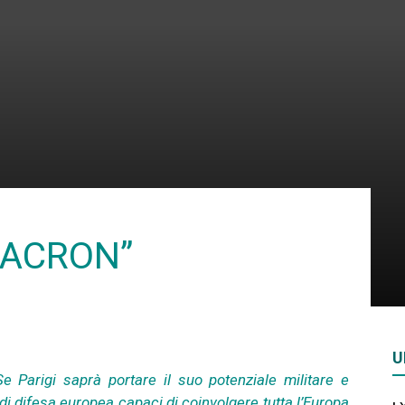
Rivista
di
MACRON”
studi
U
geopolitici
e Parigi saprà portare il suo potenziale militare e
 di difesa europea capaci di coinvolgere tutta l’Europa