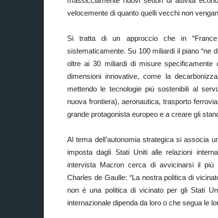
massicciamente nuovi settori di attività econ
velocemente di quanto quelli vecchi non vengano d
Si tratta di un approccio che in “Fran
sistematicamente. Su 100 miliardi il piano “ne d
oltre ai 30 miliardi di misure specificamente o
dimensioni innovative, come la decarbonizzazi
mettendo le tecnologie più sostenibili al serv
nuova frontiera), aeronautica, trasporto ferrovia
grande protagonista europeo e a creare gli stand
Al tema dell’autonomia strategica si associa un
imposta dagli Stati Uniti alle relazioni interna
intervista Macron cerca di avvicinarsi il più
Charles de Gaulle: “La nostra politica di vicina
non è una politica di vicinato per gli Stati Un
internazionale dipenda da loro o che segua le lo