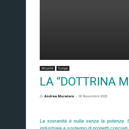
Attualità
Europa
LA “DOTTRINA 
Di
Andrea Muratore
-
30 Novembre 2020
La sovranità è nulla senza la potenza. S
industriale a sostegno di progetti concreti