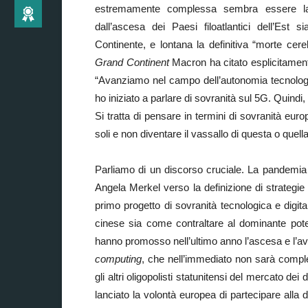
estremamente complessa sembra essere la 
dall’ascesa dei Paesi filoatlantici dell’Est
Continente, e lontana la definitiva “morte cer
Grand Continent
Macron ha citato esplicitament
“Avanziamo nel campo dell’autonomia tecnologic
ho iniziato a parlare di sovranità sul 5G. Quindi,
Si tratta di pensare in termini di sovranità eu
soli e non diventare il vassallo di questa o quel
Parliamo di un discorso cruciale. La pandemi
Angela Merkel verso la definizione di strategie 
primo progetto di sovranità tecnologica e digit
cinese sia come contraltare al dominante poter
hanno promosso nell’ultimo anno l’ascesa e l’avv
computing
, che nell’immediato non sarà comp
gli altri oligopolisti statunitensi del mercato dei
lanciato la volontà europea di partecipare alla 