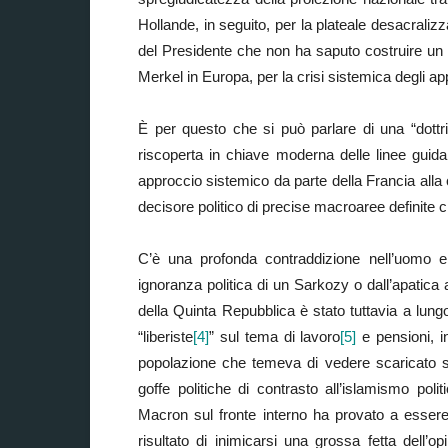
Hollande, in seguito, per la plateale desacraliz
del Presidente che non ha saputo costruire un
Merkel in Europa, per la crisi sistemica degli app
È per questo che si può parlare di una “dott
riscoperta in chiave moderna delle linee guida 
approccio sistemico da parte della Francia alla 
decisore politico di precise macroaree definite c
C’è una profonda contraddizione nell’uomo e
ignoranza politica di un Sarkozy o dall’apatica 
della Quinta Repubblica è stato tuttavia a lungo
“liberiste
[4]
” sul tema di lavoro
[5]
e pensioni, i
popolazione che temeva di vedere scaricato su
goffe politiche di contrasto all’islamismo pol
Macron sul fronte interno ha provato a essere 
risultato di inimicarsi una grossa fetta dell