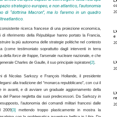
LX
c
azio strategico europeo, e non atlantico, l’autonomia
2
remo di “dottrina Macron”, ma lo faremo in un quadro
ltreatlantico.
 consistente ricerca francese di una proiezione economica,
L
i di riferimento della
République
hanno portato la Francia,
e
truire la più autonoma delle strategie politiche nel contesto
2
 (come testimoniato soprattutto dagli interventi in terra
ta della
force de frappe,
l’arsenale nucleare nazionale, e che
L
generale Charles de Gaulle, il suo principale ispiratore
[2]
.
2
 di Nicolas Sarkozy e François Hollande, il presidente
arsi alla tradizione del “monarca repubblicano”, con cui il
le in avanti, e di avviare un graduale aggiornamento della
L
ica del Paese negletta dai suoi predecessori. Da Sarkozy
in
r
supposto, l’autonomia dei comandi militari francesi dalle
2
el 2009
[3]
mettendo troppo plasticamente in mostra la
nsalpina con la problematica avventura bellica in Libia. Da