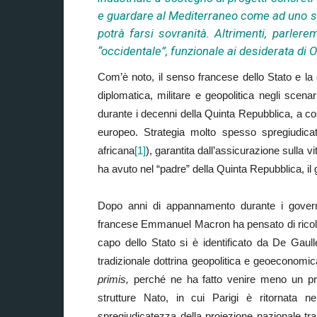
e guardare al Mediterraneo come ad uno sp
potrà farsi sovranità. Altrimenti, parle
“occidentale”, funzionale ai desiderata di O
Com’è noto, il senso francese dello Stato e la
diplomatica, militare e geopolitica negli scenar
durante i decenni della Quinta Repubblica, a cos
europeo. Strategia molto spesso spregiudicata
africana
[1]
), garantita dall’assicurazione sulla vi
ha avuto nel “padre” della Quinta Repubblica, il 
Dopo anni di appannamento durante i governi
francese Emmanuel Macron ha pensato di ricolleg
capo dello Stato si è identificato da De Gaul
tradizionale dottrina geopolitica e geoeconom
primis,
perché ne ha fatto venire meno un pre
strutture Nato, in cui Parigi è ritornata n
spregiudicatezza della proiezione nazionale tra