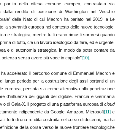
partita della difesa comune europea, contrastata sia
 sia dalla rendita di posizione di Washington nel Vecchio
ebrale” della Nato di cui Macron ha parlato nel 2019, a
Le
e la sovranità europea nel contesto delle nuove tecnologie:
a e strategica, mentre tutti erano rimasti sorpresi quando
 prima di tutto, c’è un lavoro ideologico da fare, ed è urgente.
ropea e di autonomia strategica, in modo da poter contare da
la potenza senza avere più voce in capitolo”
[10]
.
a ha accelerato il percorso comune di Emmanuel Macron e
di lungo periodo per la costruzione degli assi portanti di un
ale europea, pensata sia come alternativa alla penetrazione
e d’influenza dei giganti del digitale. Francia e Germania
io di Gaia-X, il progetto di una piattaforma europea di
cloud
letamente indipendente da Google, Amazon, Microsoft
[11]
e
 dati, forti di una rendita costruita nel corso di decenni, ma ha
definizione della corsa verso le nuove frontiere tecnologiche