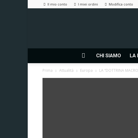
Il mio conto
I miei ordini
Modifica conto
CHI SIAMO
LA 
Prima
Attualità
Europa
LA “DOTTRINA MACRO