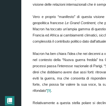
visione delle relazioni internazionali che è sempr
Vero e proprio “manifesto” di questa visione è
geopolitica francese
Le Grand Continent,
che p
Macron ha toccato un’ampia gamma di questioni,
Francia ed Africa ai cambiamenti climatici, sicch
complessità il contributo politico dato dall’attual
Macron ha ben chiara l’idea che nei decenni a v
nel contesto della “Nuova guerra fredda” tra C
processi passa l’interesse nazionale di Parigi. “
direi che dobbiamo avere due assi forti: ritrova
eviti la guerra, ma che consenta di risponder
forte, che possa far valere la sua voce, la s
rifondato”
[9]
.
Relativamente a questa stella polare si declin