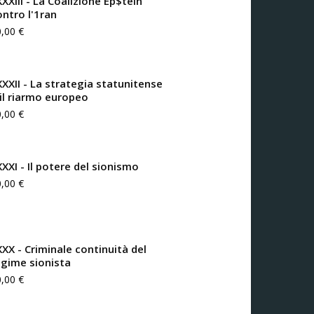
XXIII - La Coalizione Ep$tein
ontro l'1ran
0,00
€
XXXII - La strategia statunitense
 il riarmo europeo
0,00
€
XXXI - Il potere del sionismo
0,00
€
XXX - Criminale continuità del
egime sionista
0,00
€