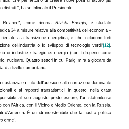
omica, che permettono di creare nuovi posti di lavoro più
istrutti”, ha sottolineato il Presidente.
ce Relance”, come ricorda
Rivista Energia,
è studiato
edica 34 a misure relative alla competitività dell’economia –
rientate alla transizione energetica, e che includono forti
one dell’industria o lo sviluppo di tecnologie verdi”
[12]
,
izio di industrie strategiche: energia (con l’idrogeno come
rio, nucleare. Quattro settori in cui Parigi mira a giocare da
ard a livello comunitario.
 sostanziale rifiuto dell’adesione alla narrazione dominante
zionali e ai rapporti transatlantici. In questo, nella citata
 possibile al suo augusto predecessore, l’antistatunitense
to con l’Africa, con il Vicino e Medio Oriente, con la Russia,
iti d’America. È quindi insostenibile che la nostra politica
ro orme”.