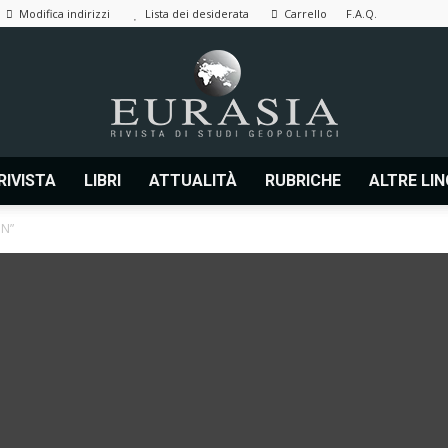
Modifica indirizzi
Lista dei desiderata
Carrello
F.A.Q.
RIVISTA
LIBRI
ATTUALITÀ
RUBRICHE
ALTRE LI
Eurasia
N”
|