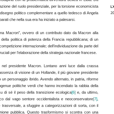
L
zazione del ruolo presidenziale, per la torsione economicista
2
 disegno politico complementare a quello tedesco di Angela
arati che nella sua era ha iniziato a palesarsi.
rina Macron”, ovvero di un contributo dato da Macron alla
della politica di potenza della Francia repubblicana; di un
competizione internazionale; dell’individuazione da parte del
ruciali per l’elaborazione della strategia nazionale francese.
 nel presidente Macron. Lontano anni luce dalla crassa
assenza di visione di un Hollande, il più giovane presidente
 un personaggio ibrido. Avendo alternato, in patria, riforme
ngenue politiche verdi che hanno incendiato la rabbia della
 di sé il peso della transizione ecologica
[6]
e, da ultimo,
itico dal vago sentore occidentalista e neoconservatore
[7]
,
trasversale, a sfuggire a categorizzazioni di sorta, con il
’opinione pubblica. Questo trasformismo si scontra con una