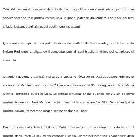
Tale visione non è compresa da chi difende una politica estera minimalista, per non dire
servile; secondo tale politica estera, solo le grandi potenze dovrebbero occuparsi dei temi
chiave, lasciando agli altri paesi quelli meno importanti.
Questioni come queste non potrebbero essere trattate da “cani randagi” come ha scritto
Nelson Rodrigues analizzando il comportamento di certi brasiliani, vittime del complesso di
inferiorità.
Quando il governo organizzò, nel 2005, il vertice
América do Sul-Países Árabes
, udimmo le
stesse voci. Perché questo incontro? Avevano criticato nel 2003, il viaggio di Lula in Medio
Oriente, compreso quello in Libia. Le critiche ci furono anche quando Tony Blair [ex primo
ministro britannico], José María Aznar [ex primo ministro spagnolo] e Silvio Berlusconi [primo
ministro italiano] si recarono alcune settimane dopo a Tripoli.
Durante la crisi nella Striscia di Gaza all’inizio di quest’anno, il presidente Lula decise che il
ministro degli Esteri Celso Amorim visitasse il Medio Oriente per incontrare i capi politici della