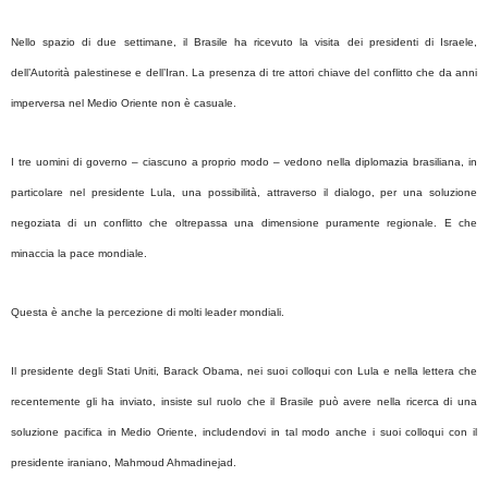
Nello spazio di due settimane, il Brasile ha ricevuto la visita dei presidenti di Israele,
dell’Autorità palestinese e dell’Iran. La presenza di tre attori chiave del conflitto che da anni
imperversa nel Medio Oriente non è casuale.
I tre uomini di governo – ciascuno a proprio modo – vedono nella diplomazia brasiliana, in
particolare nel presidente Lula, una possibilità, attraverso il dialogo, per una soluzione
negoziata di un conflitto che oltrepassa una dimensione puramente regionale. E che
minaccia la pace mondiale.
Questa è anche la percezione di molti leader mondiali.
Il presidente degli Stati Uniti, Barack Obama, nei suoi colloqui con Lula e nella lettera che
recentemente gli ha inviato, insiste sul ruolo che il Brasile può avere nella ricerca di una
soluzione pacifica in Medio Oriente, includendovi in tal modo anche i suoi colloqui con il
presidente iraniano, Mahmoud Ahmadinejad.