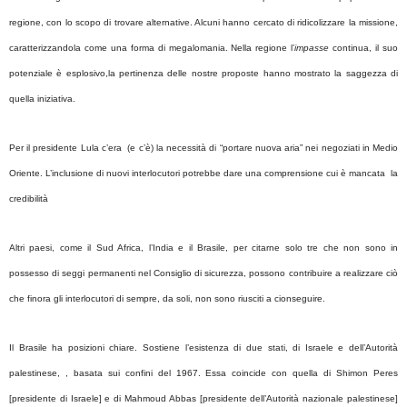
regione, con lo scopo di trovare alternative. Alcuni hanno cercato di ridicolizzare la missione,
caratterizzandola come una forma di megalomania. Nella regione l’
impasse
continua, il suo
potenziale è esplosivo,la pertinenza delle nostre proposte hanno mostrato la saggezza di
quella iniziativa.
Per il presidente Lula c’era (e c’è) la necessità di “portare nuova aria” nei negoziati in Medio
Oriente. L’inclusione di nuovi interlocutori potrebbe dare una comprensione cui è mancata la
credibilità
Altri paesi, come il Sud Africa, l’India e il Brasile, per citarne solo tre che non sono in
possesso di seggi permanenti nel Consiglio di sicurezza, possono contribuire a realizzare ciò
che finora gli interlocutori di sempre, da soli, non sono riusciti a cionseguire.
Il Brasile ha posizioni chiare. Sostiene l’esistenza di due stati, di Israele e dell’Autorità
palestinese, , basata sui confini del 1967. Essa coincide con quella di Shimon Peres
[presidente di Israele] e di Mahmoud Abbas [presidente dell’Autorità nazionale palestinese]