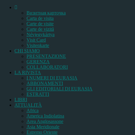
Bизитная карточка
Carta de visita
Carte de visite
Carte de vizită
Névjegykártya
Visit Card
Visitenkarte
CHI SIAMO
PRESENTAZIONE
GERENZA
COLLABORATORI
LA RIVISTA
I NUMERI DI EURASIA
ABBONAMENTI
GLI EDITORIALI DI EURASIA
ESTRATTI
LIBRI
ATTUALITÀ
Africa
America Indiolatina
Area Anglosassone
Asia Meridionale
Estremo Oriente