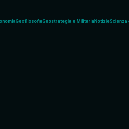
onomia
Geofilosofia
Geostrategia e Militaria
Notizie
Scienza 