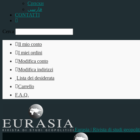
Српски
فارسی
CONTATTI
Cerca
Il mio conto
I miei ordini
Modifica conto
Modifica indirizzi
Lista dei desiderata
Carrello
F.A.Q.
Eurasia | Rivista di studi geopolit