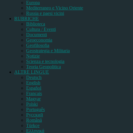
Europa
Mediterraneo e Vicino Oriente
Russia e paesi vicini
RUBRICHE
Biblioteca
Cultura / Eventi
Documenti
Geoeconomia
Geofilosofia
Geostrategia e Militaria
Notizie
Scienza e tecnologia
Teoria Geopolitica
ALTRE LINGUE
Deutsch
English
Español
Français
Magyar
Polski
Português
Pусский
Română
Türkçe
Ελληνικά