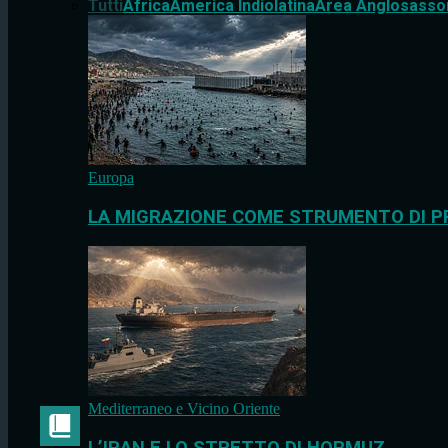
Tutti
Africa
America Indiolatina
Area Anglosasso
Europa
LA MIGRAZIONE COME STRUMENTO DI P
Mediterraneo e Vicino Oriente