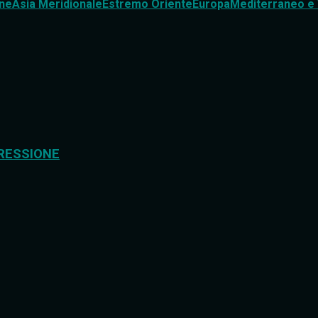
ne
Asia Meridionale
Estremo Oriente
Europa
Mediterraneo e 
RESSIONE