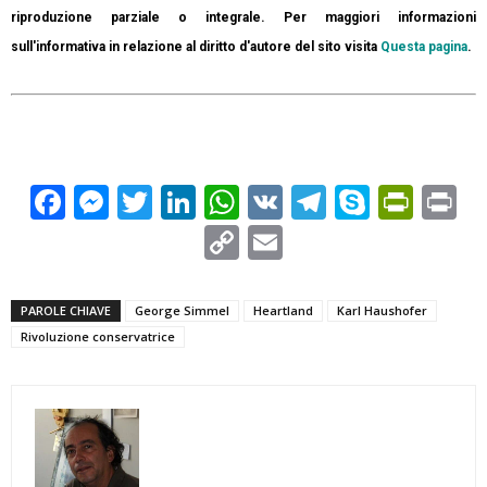
riproduzione parziale o integrale. Per maggiori informazioni
sull'informativa in relazione al diritto d'autore del sito visita
Questa pagina
.
Facebook
Messenger
Twitter
LinkedIn
WhatsApp
VK
Telegram
Skype
Prin
Pr
Copy
Email
Link
PAROLE CHIAVE
George Simmel
Heartland
Karl Haushofer
Rivoluzione conservatrice