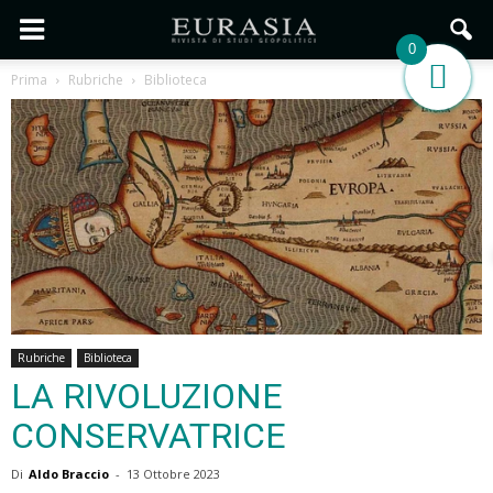
0
Prima
Rubriche
Biblioteca
Rubriche
Biblioteca
LA RIVOLUZIONE
CONSERVATRICE
Di
Aldo Braccio
-
13 Ottobre 2023