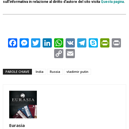
sull'informativa in relazione al diritto d'autore del sito visita
Questa pagina
.
Facebook
Messenger
Twitter
LinkedIn
WhatsApp
VK
Telegram
Skype
Prin
Pr
Copy
Email
Link
PAROLE CHIAVE
India
Russia
vladimir putin
Eurasia