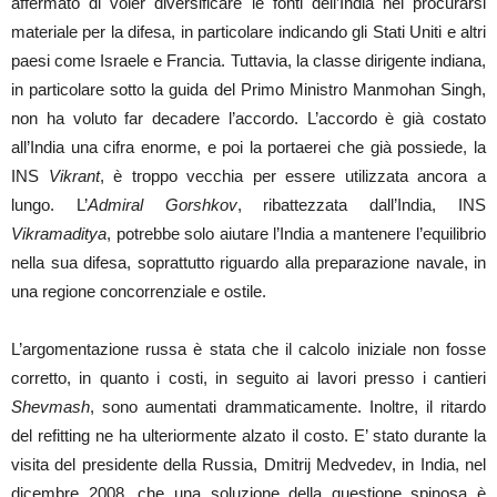
affermato di voler diversificare le fonti dell’India nel procurarsi
materiale per la difesa, in particolare indicando gli Stati Uniti e altri
paesi come Israele e Francia. Tuttavia, la classe dirigente indiana,
in particolare sotto la guida del Primo Ministro Manmohan Singh,
non ha voluto far decadere l’accordo. L’accordo è già costato
all’India una cifra enorme, e poi la portaerei che già possiede, la
INS
Vikrant
, è troppo vecchia per essere utilizzata ancora a
lungo. L’
Admiral Gorshkov
, ribattezzata dall’India, INS
Vikramaditya
, potrebbe solo aiutare l’India a mantenere l’equilibrio
nella sua difesa, soprattutto riguardo alla preparazione navale, in
una regione concorrenziale e ostile.
L’argomentazione russa è stata che il calcolo iniziale non fosse
corretto, in quanto i costi, in seguito ai lavori presso i cantieri
Shevmash
, sono aumentati drammaticamente. Inoltre, il ritardo
del refitting ne ha ulteriormente alzato il costo. E’ stato durante la
visita del presidente della Russia, Dmitrij Medvedev, in India, nel
dicembre 2008, che una soluzione della questione spinosa è