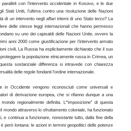
paralleli con l’intervento occidentale in Kosovo, e le due
i Stati Uniti, l’ultima contro una risoluzione delle Nazioni
ità di un intervento negli affari interni di uno Stato terzo? La
alere delle stesse leggi internazionali che hanno permesso
 fondano su uno dei capisaldi delle Nazioni Unite, ovvero la
primi anni 2000 come giustificazione per l’intervento armato
zioni civili. La Russia ha esplicitamente dichiarato che il suo
 a proteggere la popolazione etnicamente russa in Crimea, un
questa sostanziale differenza si intravede con chiarezza
rsalità delle regole fondanti l’ordine internazionale.
che in Occidente vengono riconosciuti come universali e
valori di derivazione europea, che si rifanno dunque a una
l mondo regionalmente definita. L’“imposizione” di questa
il mondo attraverso lo sfruttamento coloniale, ha funzionato
i, e continua a funzionare, nonostante tutto, dalla fine della
però lontana: le azioni in termini geopolitici delle potenze