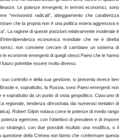
lleanze. Le potenze emergenti, in termini economici, sono
e “revisionisti radicali”, atteggiamento che caratterizza
mostrare che la propria non è una politica estera aggressiva e
fica”. La ragione di queste posizioni relativamente moderate è
all’interdipendenza economica mondiale che ne è diretta
nomici, non conviene cercare di cambiare un sistema di
 le economie emergenti di quegli stessi Paesi che le hanno
il futuro potrebbe essere molto diverso.
l suo controllo e della sua gestione, si presenta invece ben
l Brasile e, soprattutto, la Russia, sono Paesi emergenti non
e soprattutto da un punto di vista geopolitico. Ciascuno di
ca regionale, tendenza dimostrata dai numerosi tentativi di
tica). Robert Gilpin notava come le potenze di medio rango
a potenza egemone, con l’obiettivo di prevalere e di imporre
 strategici, con due possibili risultati: una modifica, o il
nella questione della Crimea non fanno che confermare questa