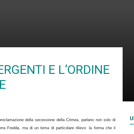
Rivista
di
RGENTI E L’ORDINE
E
studi
U
 proclamazione della secessione della Crimea, parlano non solo di
geopolitici
uerra Fredda, ma di un tema di particolare rilievo: la forma che il