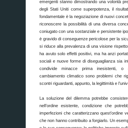
emergenti stanno dimostrando una volontà precis
degli Stati Uniti come superpotenza, il risulta
fondamentale è la negoziazione di nuovi concetti 
riconoscere la possibilità di una diversa con
coniugato con una sostanziale e persistente ipocr
è gravido di conseguenze pericolose per la sic
si riduce alla prevalenza di una visione rispetto
ha avuto solo effetti positivi, ma ha anzi por
sociali e nuove forme di diseguaglianza sia in
condivide minacce prima inesistenti, o s
cambiamento climatico sono problemi che rigua
scontri riguardanti, appunto, la legittimità e l’uni
La soluzione del dilemma potrebbe consister
nell’ordine esistente, condizione che potreb
imperfezioni che caratterizzano quest’ordine v
che non hanno contribuito a forgiarlo. Un esemp
e le sue conseguenze: le politiche imposte sull