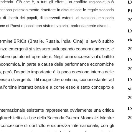
L
dendo. Ciò che è, a tutti gli effetti, un conflitto regionale, può
 possono potenzialmente rimettere in discussione le regole secondo
l'
 di libertà dei popoli, di interventi esterni, di sanzioni: ma parla
2
ne di Paesi e popoli con sistemi valoriali profondamente diversi.
LX
r
rmine BRICs (Brasile, Russia, India, Cina), si avviò subito
2
tenze emergenti si stessero sviluppando economicamente, e
ebbero potuto intraprendere. Negli anni successivi il dibattito
LX
e economica, in parte a causa delle performance economiche
2
o, però, l’aspetto importante è la poca coesione interna delle
esso divergenti. Il fil rouge che continua, ciononostante, ad
L
all’ordine internazionale e a come esso è stato concepito e
s
2
L
e internazionale esistente rappresenta ovviamente una critica
2
 gli architetti alla fine della Seconda Guerra Mondiale. Mentre
oncezione di controllo e sicurezza internazionale, con gli