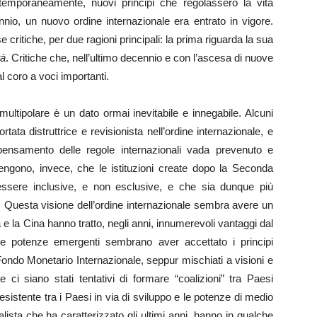
emporaneamente, nuovi principi che regolassero la vita
nio, un nuovo ordine internazionale era entrato in vigore.
ritiche, per due ragioni principali: la prima riguarda la sua
tà
. Critiche che, nell’ultimo decennio e con l’ascesa di nuove
l coro a voci importanti.
ultipolare è un dato ormai inevitabile e innegabile. Alcuni
ta distruttrice e revisionista nell’ordine internazionale, e
ensamento delle regole internazionali vada prevenuto e
tengono, invece, che le istituzioni create dopo la Seconda
essere inclusive, e non esclusive, e che sia dunque più
. Questa visione dell’ordine internazionale sembra avere un
 e la Cina hanno tratto, negli anni, innumerevoli vantaggi dal
 potenze emergenti sembrano aver accettato i principi
l Fondo Monetario Internazionale, seppur mischiati a visioni e
 ci siano stati tentativi di formare “coalizioni” tra Paesi
esistente tra i Paesi in via di sviluppo e le potenze di medio
alista che ha caratterizzato gli ultimi anni, hanno in qualche