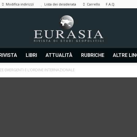
Modifica indirizzi
Lista dei desiderata
Carrello
F.A.Q.
RIVISTA
LIBRI
ATTUALITÀ
RUBRICHE
ALTRE LI
Eurasia
ZE EMERGENTI E L’ORDINE INTERNAZIONALE
|