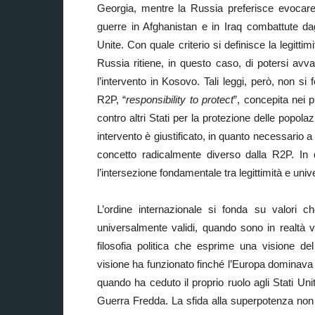
Georgia, mentre la Russia preferisce evocare 
guerre in Afghanistan e in Iraq combattute dagl
Unite. Con quale criterio si definisce la legittim
Russia ritiene, in questo caso, di potersi avv
l’intervento in Kosovo. Tali leggi, però, non si
R2P, “
responsibility to protect
”, concepita nei 
contro altri Stati per la protezione delle popola
intervento è giustificato, in quanto necessario
concetto radicalmente diverso dalla R2P. In 
l’intersezione fondamentale tra legittimità e unive
L’ordine internazionale si fonda su valori 
universalmente validi, quando sono in realtà 
filosofia politica che esprime una visione de
visione ha funzionato finché l’Europa dominava 
quando ha ceduto il proprio ruolo agli Stati Unit
Guerra Fredda. La sfida alla superpotenza non è 