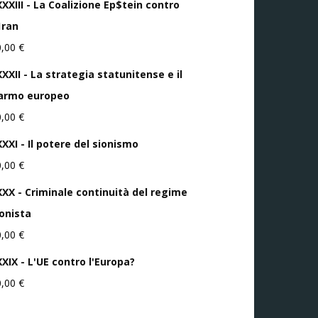
XXXIII - La Coalizione Ep$tein contro
1ran
0,00
€
XXII - La strategia statunitense e il
iarmo europeo
0,00
€
XXI - Il potere del sionismo
0,00
€
XXX - Criminale continuità del regime
ionista
0,00
€
XXIX - L'UE contro l'Europa?
0,00
€