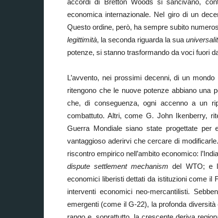
accordi di Bretton Woods si sancivano, cont
economica internazionale. Nel giro di un decen
Questo ordine, però, ha sempre subito numerose c
legittimità
, la seconda riguarda la sua
universali
potenze, si stanno trasformando da voci fuori da
L’avvento, nei prossimi decenni, di un mondo m
ritengono che le nuove potenze abbiano una porta
che, di conseguenza, ogni accenno a un rip
combattuto. Altri, come G. John Ikenberry, ri
Guerra Mondiale siano state progettate per 
vantaggioso aderirvi che cercare di modificarle
riscontro empirico nell’ambito economico: l’India
dispute settlement mechanism
del WTO; e le
economici liberisti dettati da istituzioni come i
interventi economici neo-mercantilisti. Sebbene
emergenti (come il G-22), la profonda diversità 
rango e, soprattutto, la crescente deriva region