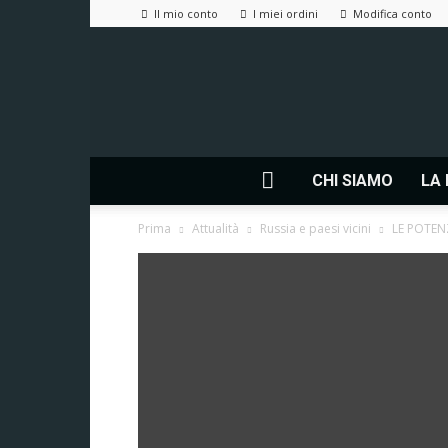
Il mio conto
I miei ordini
Modifica conto
CHI SIAMO
LA 
Prima
Attualità
Russia e paesi vicini
LE POTEN