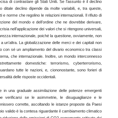
a di contrastare gli Stati Uniti. Se l’assunto è il declino
to ditale declino dipende da molte variabili, e, tra queste,
e norme che regolino le relazioni internazionali. Il rifiuto di
cezione del mondo e dell’ordine che ne dovrebbe derivare,
isia nell’applicazione dei valori che si ritengono universali,
urezza internazionale, poiché la questione, ovviamente, non
 a un’altra. La globalizzazione delle merci e dei capitali non
tato con sé un ampliamento del divario economico tra classi
terna, che internazionale. Inoltre, un mondo interconnesso
trettamente domestiche: terrorismo, cyberterrorismo,
rdano tutte le nazioni, e, ciononostante, sono forieri di
versalità delle risposte occidentali.
e in una graduale assimilazione delle potenze emergenti
be verificarsi se le asimmetrie, le disuguaglianze e le
enissero corrette, ascoltando le istanze proposte da Paesi
io valido è la contesa riguardante il cambiamento climatico
a riduzione delle emissioni di CO2 aspramente criticate dai