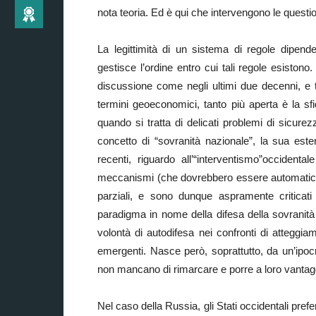
nota teoria. Ed è qui che intervengono le questio
La legittimità di un sistema di regole dipende,
gestisce l’ordine entro cui tali regole esistono
discussione come negli ultimi due decenni, e 
termini geoeconomici, tanto più aperta è la s
quando si tratta di delicati problemi di sicurez
concetto di “sovranità nazionale”, la sua este
recenti, riguardo all’“interventismo”occidenta
meccanismi (che dovrebbero essere automatici) d
parziali, e sono dunque aspramente criticati
paradigma in nome della difesa della sovranità 
volontà di autodifesa nei confronti di atteggia
emergenti. Nasce però, soprattutto, da un’ipocr
non mancano di rimarcare e porre a loro vantag
Nel caso della Russia, gli Stati occidentali pref