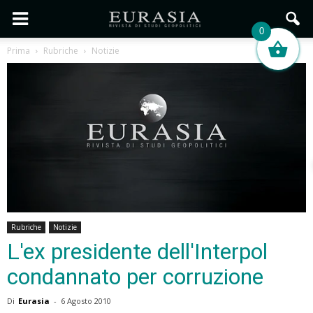
0
Prima
Rubriche
Notizie
Rubriche
Notizie
L'ex presidente dell'Interpol
condannato per corruzione
Di
Eurasia
-
6 Agosto 2010