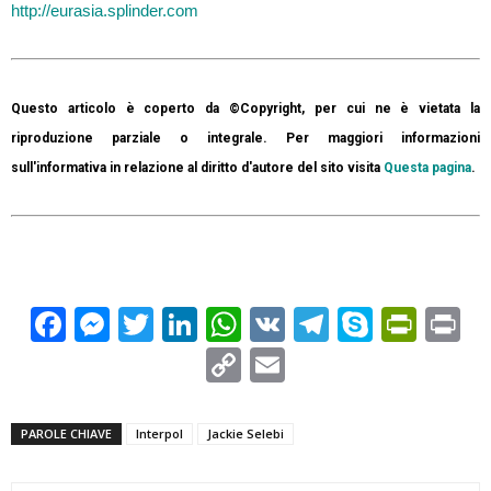
http://eurasia.splinder.com
Questo articolo è coperto da ©Copyright, per cui ne è vietata la
riproduzione parziale o integrale. Per maggiori informazioni
sull'informativa in relazione al diritto d'autore del sito visita
Questa pagina
.
Facebook
Messenger
Twitter
LinkedIn
WhatsApp
VK
Telegram
Skype
Prin
Pr
Copy
Email
Link
PAROLE CHIAVE
Interpol
Jackie Selebi