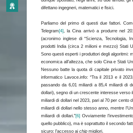
difettano ingegneri, matematici e fisici.
Parliamo del primo di questi due fattori. Come
Telegram
[4]
, la Cina arrivò a produrre nel 20
(acronimo inglese di “Scienza, Tecnologia, I
prodotti India (circa 2 milioni e mezzo) Stat
Sono questi esperti i produttori degli algoritmi
economica all’altezza, che solo Cina e Stati Uni
Nessuno batte la quota di capitale privato inves
informatico Lavoce.info: “Tra il 2013 e il 2023,
passando da 6,01 miliardi a 85,4 miliardi di dol
dollari), segno di un crescente interesse verso il
miliardi di dollari nel 2023, pari al 70 per cento 
miliardi di dollari nello stesso anno, mentre l
miliardi di dollari.”
[6]
Ovviamente l’investimento
quello pubblico), ma è soprattutto il secondo fatt
sicuro: l’accesso ai
chip
migliori.