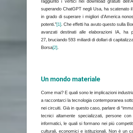
raggiunto i vertici nei download gratuiti dell
superando ChatGPT negli Usa, ha scatenato il pan
in grado di superare i migliori d’America nono
potenti.”
[1]
. Che effetti ha avuto questo sulla B
avanzati destinati alle elaborazioni IA, ha 
27, bruciando 593 miliardi di dollari di capitaliz
Borsa
[2]
.
Un mondo materiale
Come mai? E quali sono le implicazioni industri
a raccontarci la tecnologia contemporanea sotto 
nei circuiti. Già in questo caso, parlare di “imm
tecnici altamente specializzati, persone con 
informatici, le quali si formano nei più competit
culturali, economici e istituzionali. Non è un