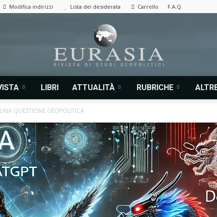
Modifica indirizzi
Lista dei desiderata
Carrello
F.A.Q.
VISTA
LIBRI
ATTUALITÀ
RUBRICHE
ALTRE
Eurasia
 È UNA QUESTIONE GEOPOLITICA
|