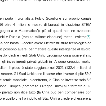
 riporta il giornalista Fulvio Scaglione sul proprio canale
16 oltre 4 milioni e mezzo di laureati in discipline STEM
ngegneria e Matematica”): più di quanti non ne avessero
i Uniti e Russia (mezzo milione ciascuno) messi insieme
[5]
.
: ma non basta. Occorre avere un’infrastruttura tecnologica ed
ti possono avere, per mettere queste intelligenze al lavoro.
tita dagli e negli Stati Uniti. Leggiamo cosa scrive il sito
 gli investimenti privati globali in IA sono cresciuti molto,
lari. Il picco è stato raggiunto nel 2021 (132,4 miliardi di
 settore. Gli Stati Uniti sono il paese che investe di più: 59,8
del totale mondiale. In confronto, la Cina ha investito solo 6,9
’Unione Europea (compreso il Regno Unito) si è fermata a 9,8
 privato non dice tutto (la Cina può ben compensare con
ore quello che ha indotto gli Stati Uniti a credere di essere al