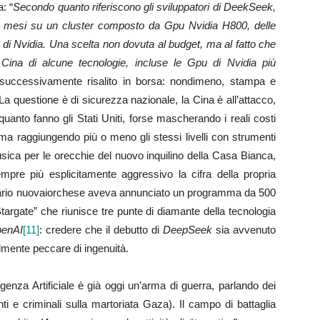
a: “
Secondo quanto riferiscono gli sviluppatori di DeekSeek,
 due mesi su un cluster composto da Gpu Nvidia H800, delle
a di Nvidia. Una scelta non dovuta al budget, ma al fatto che
Cina di alcune tecnologie, incluse le Gpu di Nvidia più
uccessivamente risalito in borsa: nondimeno, stampa e
 La questione è di sicurezza nazionale, la Cina è all’attacco,
anto fanno gli Stati Uniti, forse mascherando i reali costi
ma raggiungendo più o meno gli stessi livelli con strumenti
sica per le orecchie del nuovo inquilino della Casa Bianca,
mpre più esplicitamente aggressivo la cifra della propria
ardario nuovaiorchese aveva annunciato un programma da 500
“Stargate” che riunisce tre punte di diamante della tecnologia
enAI
[11]
: credere che il debutto di
DeepSeek
sia avvenuto
lmente peccare di ingenuità.
igenza Artificiale è già oggi un’arma di guerra, parlando dei
nti e criminali sulla martoriata Gaza). Il campo di battaglia