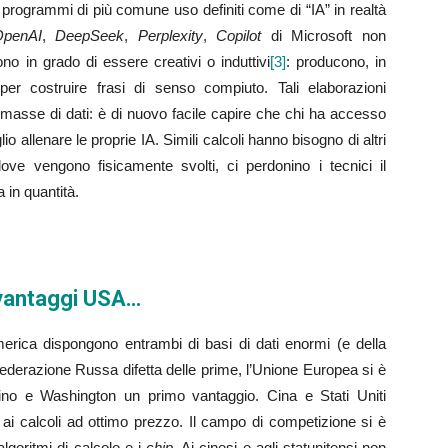
 I programmi di più comune uso definiti come di “IA” in realtà
penAI
,
DeepSeek
,
Perplexity
,
Copilot
di Microsoft non
o in grado di essere creativi o induttivi
[3]
: producono, in
 per costruire frasi di senso compiuto. Tali elaborazioni
i masse di dati: è di nuovo facile capire che chi ha accesso
io allenare le proprie IA. Simili calcoli hanno bisogno di altri
dove vengono fisicamente svolti, ci perdonino i tecnici il
 in quantità.
i vantaggi USA…
erica dispongono entrambi di basi di dati enormi (e della
a Federazione Russa difetta delle prime, l’Unione Europea si è
ino e Washington un primo vantaggio. Cina e Stati Uniti
a ai calcoli ad ottimo prezzo. Il campo di competizione si è
algoritmi di calcolo e i
chip
. Ai cinesi e agli statunitensi non