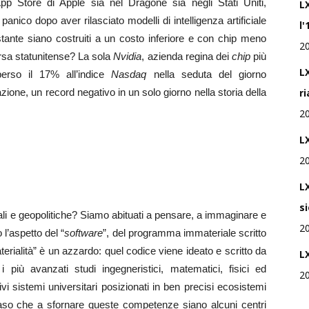
’App Store di Apple sia nel Dragone sia negli Stati Uniti,
L
ico dopo aver rilasciato modelli di intelligenza artificiale
l'
stante siano costruiti a un costo inferiore e con chip meno
2
orsa statunitense? La sola
Nvidia
, azienda regina dei
chip
più
LX
perso il 17% all’indice
Nasdaq
nella seduta del giorno
zazione, un record negativo in un solo giorno nella storia della
r
2
LX
2
L
s
ali e geopolitiche? Siamo abituati a pensare, a immaginare e
2
l’aspetto del “
software
”, del programma immateriale scritto
aterialità” è un azzardo: quel codice viene ideato e scritto da
L
i più avanzati studi ingegneristici, matematici, fisici ed
2
ivi sistemi universitari posizionati in ben precisi ecosistemi
 caso che a sfornare queste competenze siano alcuni centri