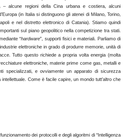
a – alcune regioni della Cina urbana e costiera, alcuni
’Europa (in Italia si distinguono gli atenei di Milano, Torino,
li e nel distretto elettronico di Catania). Stiamo quindi
importanti sul piano geopolitico nella competizione tra stati.
 mediante “
hardware
”, supporti fisici e materiali. Parliamo di
i industrie elettroniche in grado di produrre memorie, unità di
acce. Tutto questo richiede a propria volta energia (molta
recchiature elettroniche, materie prime come gas, metalli e
ianti specializzati, e ovviamente un apparato di sicurezza
tà intellettuale. Come è facile capire, un mondo tutt’altro che
unzionamento dei protocolli e degli algoritmi di “Intelligenza