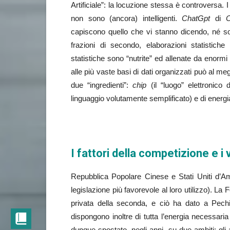
Artificiale”: la locuzione stessa è controversa.
non sono (ancora) intelligenti.
ChatGpt
di
O
capiscono quello che vi stanno dicendo, né son
frazioni di secondo, elaborazioni statistiche
statistiche sono “nutrite” ed allenate da enorm
alle più vaste basi di dati organizzati può al megl
due “ingredienti”:
chip
(il “luogo” elettronico 
linguaggio volutamente semplificato) e di energia
I fattori della competizione e 
Repubblica Popolare Cinese e Stati Uniti d’Am
legislazione più favorevole al loro utilizzo). L
privata della seconda, e ciò ha dato a Pech
dispongono inoltre di tutta l’energia necessari
dunque spostato, negli anni, su due ambiti: gli 