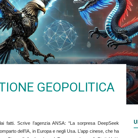
Rivista
di
STIONE GEOPOLITICA
studi
U
i fatti. Scrive l’agenzia ANSA: “La sorpresa DeepSeek
geopolitici
l comparto dell’IA, in Europa e negli Usa. L’app cinese, che ha