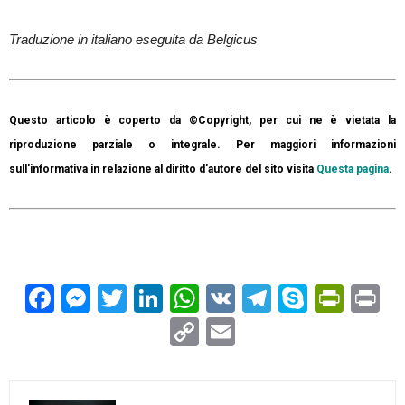
Traduzione in italiano eseguita da Belgicus
Questo articolo è coperto da ©Copyright, per cui ne è vietata la
riproduzione parziale o integrale. Per maggiori informazioni
sull'informativa in relazione al diritto d'autore del sito visita
Questa pagina
.
Facebook
Messenger
Twitter
LinkedIn
WhatsApp
VK
Telegram
Skype
Prin
Pr
Copy
Email
Link