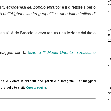
LX
c
su
“L’etnogenesi del popolo ebraico”
e il direttore Tiberio
2
ell’Afghanistan fra geopolitica, oleodotti e traffico di
L
rasia”, Aldo Braccio, aveva tenuto una lezione dal titolo
e
2
0 maggio, con la
lezione
“Il Medio Oriente in Russia e
L
2
ne è vietata la riproduzione parziale o integrale. Per maggiori
L
tore del sito visita
Questa pagina
.
r
2