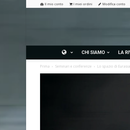
Il mio conto
I miei ordini
Modifica conto
CHI SIAMO
LA RI
Prima
Seminari e conferenze
Lo spazio di Eurasia