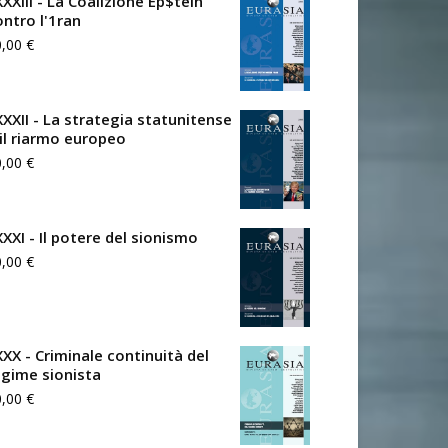
XXIII - La Coalizione Ep$tein
ontro l'1ran
0,00
€
XXXII - La strategia statunitense
 il riarmo europeo
0,00
€
XXXI - Il potere del sionismo
0,00
€
XXX - Criminale continuità del
egime sionista
0,00
€