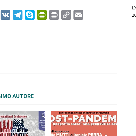
L
er
r
kedIn
WhatsApp
VK
Telegram
Skype
PrintFriendly
Print
Copy
Email
2
Link
SIMO AUTORE