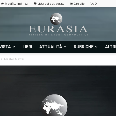
Modifica indirizzi
Lista dei desiderata
Carrello
F.A.Q.
VISTA
LIBRI
ATTUALITÀ
RUBRICHE
ALTR
Eurasia
 al Master Mattei
|