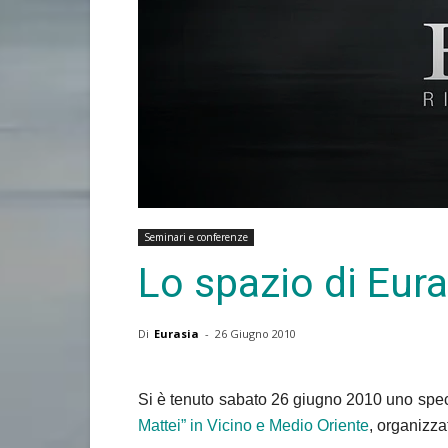
Seminari e conferenze
Lo spazio di Eura
Di
Eurasia
-
26 Giugno 2010
Si è tenuto sabato 26 giugno 2010 uno spec
Mattei” in Vicino e Medio Oriente
, organizza