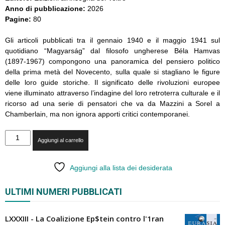
Anno di pubblicazione:
2026
Pagine:
80
Gli articoli pubblicati tra il gennaio 1940 e il maggio 1941 sul
quotidiano “Magyarság” dal filosofo ungherese Béla Hamvas
(1897-1967) compongono una panoramica del pensiero politico
della prima metà del Novecento, sulla quale si stagliano le figure
delle loro guide storiche. Il significato delle rivoluzioni europee
viene illuminato attraverso l’indagine del loro retroterra culturale e il
ricorso ad una serie di pensatori che va da Mazzini a Sorel a
Chamberlain, ma non ignora apporti critici contemporanei.
Béla
Aggiungi al carrello
Hamvas
-
Non
Aggiungi alla lista dei desiderata
esiste
compromesso
ULTIMI NUMERI PUBBLICATI
quantità
LXXXIII - La Coalizione Ep$tein contro l'1ran