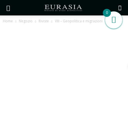
0
Home
Negozio
Riviste
VIII – Geopolitica e migrazioni