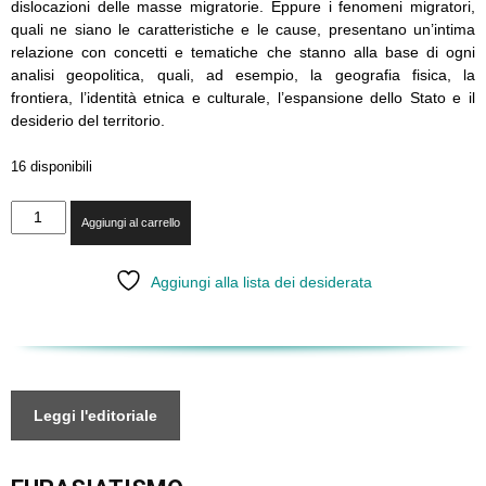
dislocazioni delle masse migratorie. Eppure i fenomeni migratori,
quali ne siano le caratteristiche e le cause, presentano un’intima
relazione con concetti e tematiche che stanno alla base di ogni
analisi geopolitica, quali, ad esempio, la geografia fisica, la
frontiera, l’identità etnica e culturale, l’espansione dello Stato e il
desiderio del territorio.
16 disponibili
VIII
Aggiungi al carrello
-
Geopolitica
e
Aggiungi alla lista dei desiderata
migrazioni
quantità
Leggi l'editoriale