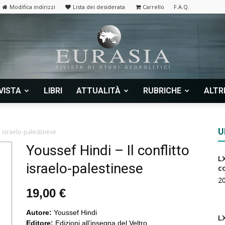
Modifica indirizzi
Lista dei desiderata
Carrello
F.A.Q.
VISTA
LIBRI
ATTUALITÀ
RUBRICHE
ALTR
Eurasia
U
o israelo-palestinese
Youssef Hindi – Il conflitto
LX
israelo-palestinese
|
c
2
19,00
€
Autore:
Youssef Hindi
L
Editore:
Edizioni all’insegna del Veltro