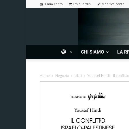
Il mio conto
I miei ordini
Modifica conto
CHI SIAMO
LA RI
Home
Negozio
Libri
Youssef Hindi – Il conflitt