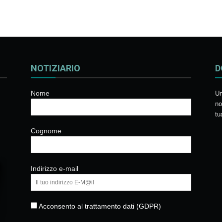
palestinese
quantità
NOTIZIARIO
D
Nome
Un
no
tu
Cognome
Indirizzo e-mail
Acconsento al trattamento dati (GDPR)