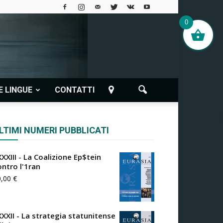
0
E LINGUE
CONTATTI
LTIMI NUMERI PUBBLICATI
XXIII - La Coalizione Ep$tein
ontro l'1ran
0,00
€
XXXII - La strategia statunitense