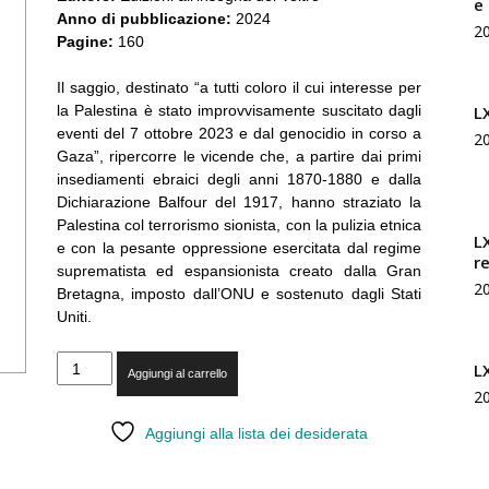
e
Rivista
Anno di pubblicazione:
2024
2
Pagine:
160
Il saggio, destinato “a tutti coloro il cui interesse per
L
la Palestina è stato improvvisamente suscitato dagli
eventi del 7 ottobre 2023 e dal genocidio in corso a
2
di
Gaza”, ripercorre le vicende che, a partire dai primi
insediamenti ebraici degli anni 1870-1880 e dalla
Dichiarazione Balfour del 1917, hanno straziato la
Palestina col terrorismo sionista, con la pulizia etnica
L
e con la pesante oppressione esercitata dal regime
r
suprematista ed espansionista creato dalla Gran
2
Bretagna, imposto dall’ONU e sostenuto dagli Stati
studi
Uniti.
Youssef
L
Aggiungi al carrello
Hindi
2
-
Il
Aggiungi alla lista dei desiderata
geopolitici
conflitto
israelo-