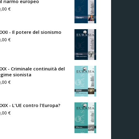
 il riarmo europeo
0,00
€
XXXI - Il potere del sionismo
0,00
€
XXX - Criminale continuità del
egime sionista
0,00
€
XXIX - L'UE contro l'Europa?
0,00
€