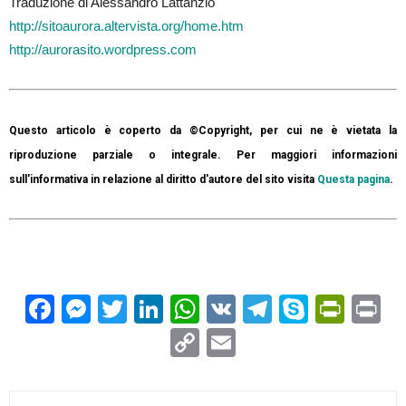
Traduzione di Alessandro Lattanzio
http://sitoaurora.altervista.org/home.htm
http://aurorasito.wordpress.com
Questo articolo è coperto da ©Copyright, per cui ne è vietata la
riproduzione parziale o integrale. Per maggiori informazioni
sull'informativa in relazione al diritto d'autore del sito visita
Questa pagina
.
Facebook
Messenger
Twitter
LinkedIn
WhatsApp
VK
Telegram
Skype
Prin
Pr
Copy
Email
Link