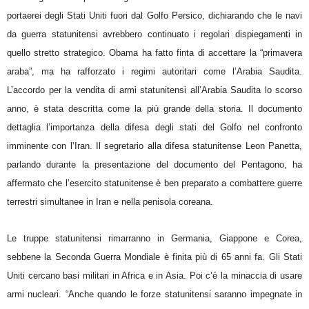
portaerei degli Stati Uniti fuori dal Golfo Persico, dichiarando che le navi
da guerra statunitensi avrebbero continuato i regolari dispiegamenti in
quello stretto strategico. Obama ha fatto finta di accettare la “primavera
araba”, ma ha rafforzato i regimi autoritari come l’Arabia Saudita.
L’accordo per la vendita di armi statunitensi all’Arabia Saudita lo scorso
anno, è stata descritta come la più grande della storia. Il documento
dettaglia l’importanza della difesa degli stati del Golfo nel confronto
imminente con l’Iran. Il segretario alla difesa statunitense Leon Panetta,
parlando durante la presentazione del documento del Pentagono, ha
affermato che l’esercito statunitense è ben preparato a combattere guerre
terrestri simultanee in Iran e nella penisola coreana.
Le truppe statunitensi rimarranno in Germania, Giappone e Corea,
sebbene la Seconda Guerra Mondiale è finita più di 65 anni fa. Gli Stati
Uniti cercano basi militari in Africa e in Asia. Poi c’è la minaccia di usare
armi nucleari. “Anche quando le forze statunitensi saranno impegnate in