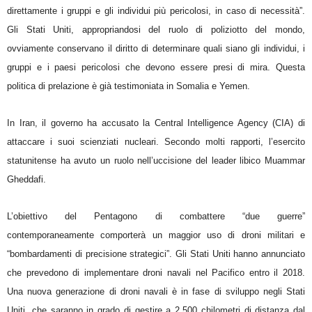
direttamente i gruppi e gli individui più pericolosi, in caso di necessità”.
Gli Stati Uniti, appropriandosi del ruolo di poliziotto del mondo,
ovviamente conservano il diritto di determinare quali siano gli individui, i
gruppi e i paesi pericolosi che devono essere presi di mira. Questa
politica di prelazione è già testimoniata in Somalia e Yemen.
In Iran, il governo ha accusato la Central Intelligence Agency (CIA) di
attaccare i suoi scienziati nucleari. Secondo molti rapporti, l’esercito
statunitense ha avuto un ruolo nell’uccisione del leader libico Muammar
Gheddafi.
L’obiettivo del Pentagono di combattere “due guerre”
contemporaneamente comporterà un maggior uso di droni militari e
“bombardamenti di precisione strategici”. Gli Stati Uniti hanno annunciato
che prevedono di implementare droni navali nel Pacifico entro il 2018.
Una nuova generazione di droni navali è in fase di sviluppo negli Stati
Uniti, che saranno in grado di gestire a 2.500 chilometri di distanza dal