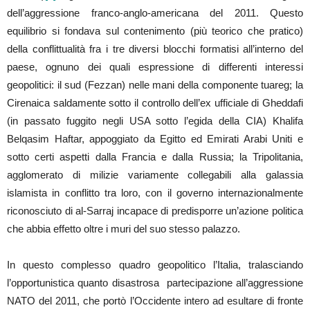
dell’aggressione franco-anglo-americana del 2011. Questo
equilibrio si fondava sul contenimento (più teorico che pratico)
della conflittualità fra i tre diversi blocchi formatisi all’interno del
paese, ognuno dei quali espressione di differenti interessi
geopolitici: il sud (Fezzan) nelle mani della componente tuareg; la
Cirenaica saldamente sotto il controllo dell’ex ufficiale di Gheddafi
(in passato fuggito negli USA sotto l’egida della CIA) Khalifa
Belqasim Haftar, appoggiato da Egitto ed Emirati Arabi Uniti e
sotto certi aspetti dalla Francia e dalla Russia; la Tripolitania,
agglomerato di milizie variamente collegabili alla galassia
islamista in conflitto tra loro, con il governo internazionalmente
riconosciuto di al-Sarraj incapace di predisporre un’azione politica
che abbia effetto oltre i muri del suo stesso palazzo.
In questo complesso quadro geopolitico l’Italia, tralasciando
l’opportunistica quanto disastrosa partecipazione all’aggressione
NATO del 2011, che portò l’Occidente intero ad esultare di fronte