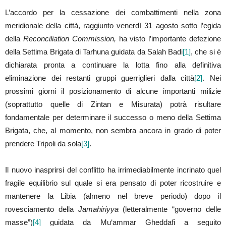
L’accordo per la cessazione dei combattimenti nella zona
meridionale della città, raggiunto venerdì 31 agosto sotto l’egida
della
Reconciliation Commission,
ha visto l’importante defezione
della Settima Brigata di Tarhuna guidata da Salah Badi
[1]
, che si è
dichiarata pronta a continuare la lotta fino alla definitiva
eliminazione dei restanti gruppi guerriglieri dalla città
[2]
. Nei
prossimi giorni il posizionamento di alcune importanti milizie
(soprattutto quelle di Zintan e Misurata) potrà risultare
fondamentale per determinare il successo o meno della Settima
Brigata, che, al momento, non sembra ancora in grado di poter
prendere Tripoli da sola
[3]
.
Il nuovo inasprirsi del conflitto ha irrimediabilmente incrinato quel
fragile equilibrio sul quale si era pensato di poter ricostruire e
mantenere la Libia (almeno nel breve periodo) dopo il
rovesciamento della
Jamahiriyya
(letteralmente “governo delle
masse”)
[4]
guidata da Mu‘ammar Gheddafi a seguito