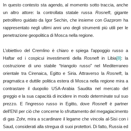
In questo contesto sta agendo, al momento sotto traccia, anche
un altro attore: la controllata statale russa
Rosneft
, gigante
petrolifero guidato da Igor Sechin, che insieme con
Gazprom
ha
rappresentato negli ultimi anni uno degli strumenti più utili per le
penetrazione geopolitica di Mosca nella regione.
L’obiettivo del Cremlino è chiaro e spiega l’appoggio russo a
Haftar ed i cospicui investimenti della
Rosneft
in Libia
[8]
: la
costruzione di uno stabile “triangolo russo” nel Mediterraneo
orientale tra Cirenaica, Egitto e Siria. Attraverso la
Rosneft
, la
pragmatica e duttile politica estera di Mosca nella regione mira a
contrastare il duopolio USA-Arabia Saudita nel mercato del
greggio e la sua capacità di incidere in modo determinate sul suo
prezzo. E l’ingresso russo in Egitto, dove
Rosneft
è partner
dell’ENI per ciò che concerne lo sfruttamento del megagiacimento
di gas Zohr, mira a scardinare il legame che vincola al-Sisi con i
Saud, considerati alla stregua di suoi protettori. Di fatto, Russia ed