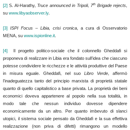
th
[2]
S. Al-Harathy,
Truce announced in Tripoli, 7
Brigade rejects
,
su
www.libyaobserver.ly
.
[3]
ISPI Focus – Libia, crisi cronica
, a cura di Osservatorio
MENA, su
www.ispionline.it
.
[4]
Il progetto politico-sociale che il colonnello Gheddafi si
proponeva di realizzare in Libia era fondato sull’idea che ciascuno
potesse condividere le ricchezze e le attività produttive del Paese
in misura eguale. Gheddafi, nel suo
Libro Verde
, affermò
l’inadeguatezza tanto del principio marxista di proprietà statale
quanto di quello capitalistico a base privata. La proprietà dei beni
economici doveva appartenere al popolo nella sua totalità, in
modo tale che nessun individuo dovesse dipendere
economicamente da un altro. Per quanto imbevuto di slanci
utopici, il sistema sociale pensato da Gheddafi e la sua effettiva
realizzazione (non priva di difetti) rimangono un modello