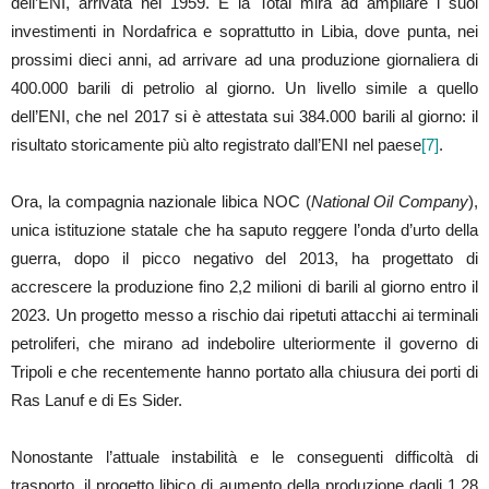
dell’ENI, arrivata nel 1959. E la Total mira ad ampliare i suoi
investimenti in Nordafrica e soprattutto in Libia, dove punta, nei
prossimi dieci anni, ad arrivare ad una produzione giornaliera di
400.000 barili di petrolio al giorno. Un livello simile a quello
dell’ENI, che nel 2017 si è attestata sui 384.000 barili al giorno: il
risultato storicamente più alto registrato dall’ENI nel paese
[7]
.
Ora, la compagnia nazionale libica NOC (
National Oil Company
),
unica istituzione statale che ha saputo reggere l’onda d’urto della
guerra, dopo il picco negativo del 2013, ha progettato di
accrescere la produzione fino 2,2 milioni di barili al giorno entro il
2023. Un progetto messo a rischio dai ripetuti attacchi ai terminali
petroliferi, che mirano ad indebolire ulteriormente il governo di
Tripoli e che recentemente hanno portato alla chiusura dei porti di
Ras Lanuf e di Es Sider.
Nonostante l’attuale instabilità e le conseguenti difficoltà di
trasporto, il progetto libico di aumento della produzione dagli 1,28