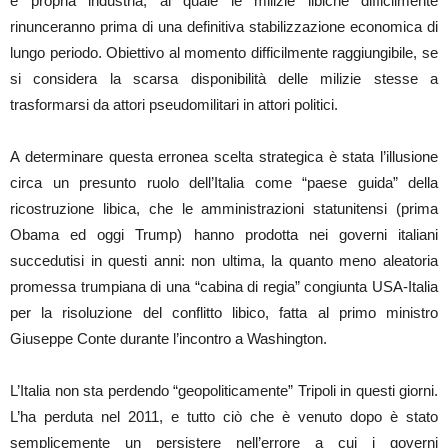
e propria industria, al quale le milizie libiche difficilmente
rinunceranno prima di una definitiva stabilizzazione economica di
lungo periodo. Obiettivo al momento difficilmente raggiungibile, se
si considera la scarsa disponibilità delle milizie stesse a
trasformarsi da attori pseudomilitari in attori politici.
A determinare questa erronea scelta strategica è stata l’illusione
circa un presunto ruolo dell’Italia come “paese guida” della
ricostruzione libica, che le amministrazioni statunitensi (prima
Obama ed oggi Trump) hanno prodotta nei governi italiani
succedutisi in questi anni: non ultima, la quanto meno aleatoria
promessa trumpiana di una “cabina di regia” congiunta USA-Italia
per la risoluzione del conflitto libico, fatta al primo ministro
Giuseppe Conte durante l’incontro a Washington.
L’Italia non sta perdendo “geopoliticamente” Tripoli in questi giorni.
L’ha perduta nel 2011, e tutto ciò che è venuto dopo è stato
semplicemente un persistere nell’errore a cui i governi