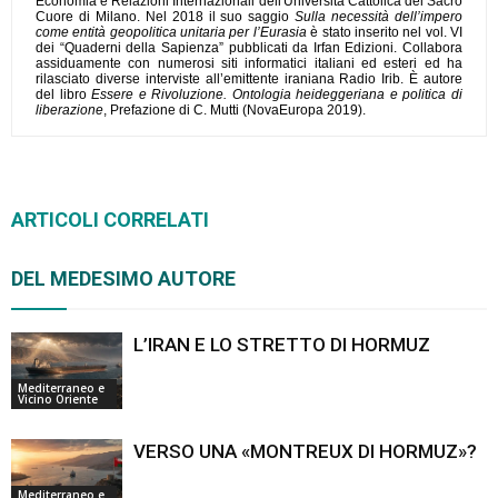
Economia e Relazioni Internazionali dell'Università Cattolica del Sacro
Cuore di Milano. Nel 2018 il suo saggio
Sulla necessità dell’impero
come entità geopolitica unitaria per l’Eurasia
è stato inserito nel vol. VI
dei “Quaderni della Sapienza” pubblicati da Irfan Edizioni. Collabora
assiduamente con numerosi siti informatici italiani ed esteri ed ha
rilasciato diverse interviste all’emittente iraniana Radio Irib. È autore
del libro
Essere e Rivoluzione. Ontologia heideggeriana e politica di
liberazione
, Prefazione di C. Mutti (NovaEuropa 2019).
ARTICOLI CORRELATI
DEL MEDESIMO AUTORE
L’IRAN E LO STRETTO DI HORMUZ
Mediterraneo e
Vicino Oriente
VERSO UNA «MONTREUX DI HORMUZ»?
Mediterraneo e