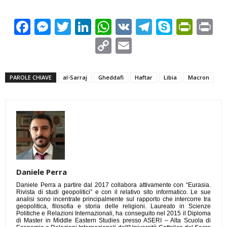
Facebook
Messenger
Twitter
LinkedIn
WhatsApp
VK
Telegram
Skype
Prin
Pr
Copy
Email
Link
PAROLE CHIAVE
al-Sarraj
Gheddafi
Haftar
Libia
Macron
Daniele Perra
Daniele Perra a partire dal 2017 collabora attivamente con “Eurasia.
Rivista di studi geopolitici” e con il relativo sito informatico. Le sue
analisi sono incentrate principalmente sul rapporto che intercorre tra
geopolitica, filosofia e storia delle religioni. Laureato in Scienze
Politiche e Relazioni Internazionali, ha conseguito nel 2015 il Diploma
di Master in Middle Eastern Studies presso ASERI – Alta Scuola di