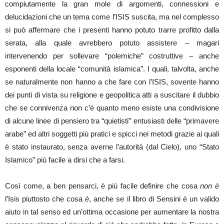
compiutamente la gran mole di argomenti, connessioni e
delucidazioni che un tema come l’ISIS suscita, ma nel complesso
si può affermare che i presenti hanno potuto trarre profitto dalla
serata, alla quale avrebbero potuto assistere – magari
intervenendo per sollevare “polemiche” costruttive – anche
esponenti della locale “comunità islamica”. I quali, talvolta, anche
se naturalmente non hanno a che fare con l’ISIS, sovente hanno
dei punti di vista su religione e geopolitica atti a suscitare il dubbio
che se connivenza non c’è quanto meno esiste una condivisione
di alcune linee di pensiero tra “quietisti” entusiasti delle “primavere
arabe” ed altri soggetti più pratici e spicci nei metodi grazie ai quali
è stato instaurato, senza averne l’autorità (dal Cielo), uno “Stato
Islamico” più facile a dirsi che a farsi.
Così come, a ben pensarci, è più facile definire che cosa
non
è
l’Isis piuttosto che cosa
è
, anche se il libro di Sensini è un valido
aiuto in tal senso ed un’ottima occasione per aumentare la nostra