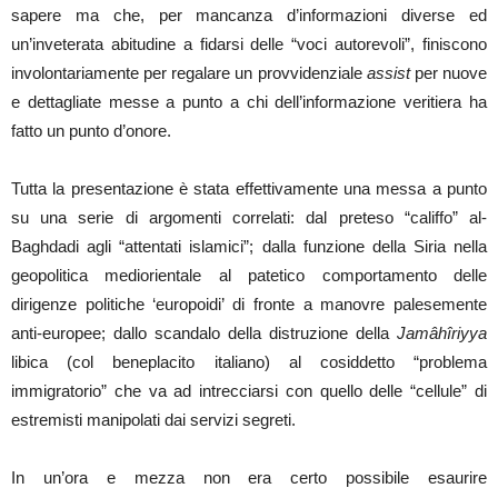
sapere ma che, per mancanza d’informazioni diverse ed
un’inveterata abitudine a fidarsi delle “voci autorevoli”, finiscono
involontariamente per regalare un provvidenziale
assist
per nuove
e dettagliate messe a punto a chi dell’informazione veritiera ha
fatto un punto d’onore.
Tutta la presentazione è stata effettivamente una messa a punto
su una serie di argomenti correlati: dal preteso “califfo” al-
Baghdadi agli “attentati islamici”; dalla funzione della Siria nella
geopolitica mediorientale al patetico comportamento delle
dirigenze politiche ‘europoidi’ di fronte a manovre palesemente
anti-europee; dallo scandalo della distruzione della
Jamâhîriyya
libica (col beneplacito italiano) al cosiddetto “problema
immigratorio” che va ad intrecciarsi con quello delle “cellule” di
estremisti manipolati dai servizi segreti.
In un’ora e mezza non era certo possibile esaurire