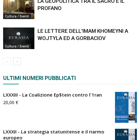
LA GEOPOLITICA TRA IL SACRO E IL
PROFANO
Cultura / Eventi
LE LETTERE DELL’IMAM KHOMEYNI A
WOJTYLA ED A GORBACIOV
Cultura / Eventi
ULTIMI NUMERI PUBBLICATI
LXXXIII - La Coalizione Ep$tein contro l'1ran
20,00
€
LXXXII - La strategia statunitense e il riarmo
europeo