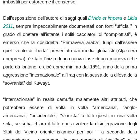
imbastiti per estorcerne il consenso.
Dall’esposizione dell’autore di saggi quali
Divide et impera
e
Libia
2011
, sempre impeccabilmente documentati con fonti “ufficiali” in
grado di chetare all’istante i soliti cacciatori di “complottisti”, è
emerso che la cosiddetta “Primavera araba”, lungi dall’essere
quel “vento di libertà” presentato dai media globalisti (Aljazeera
compresa), è stato l’inizio di una nuova fase di una manovra che
parte da lontano, e cioè come minimo dal 1991, anno della prima
aggressione “internazionale” all’Iraq con la scusa della difesa della
“sovranità” del Kuwayt.
“Internazionale” in realtà camuffa malamente altri attributi, che
potrebbero essere di volta in volta “americana”, “anglo-
americana”, “occidentale”, “sionista” o tutti questi in una volta
sola, se si ha chiaro il fatto che a volere la disintegrazione degli
Stati del Vicino oriente islamico per poi – a seconda della
convenienza – riaggregarli in una parodia di “califfato” o in