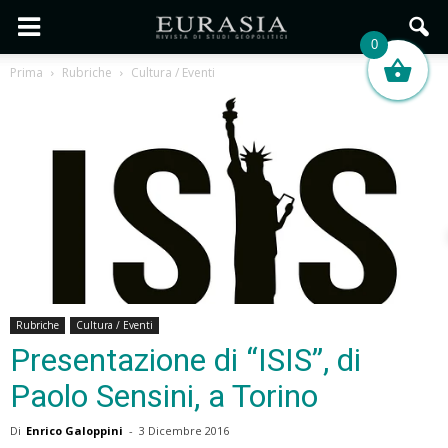
0
Prima
Rubriche
Cultura / Eventi
Rubriche
Cultura / Eventi
Presentazione di “ISIS”, di
Paolo Sensini, a Torino
Di
Enrico Galoppini
-
3 Dicembre 2016