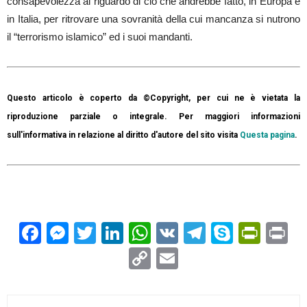
consapevolezza al riguardo di ciò che andrebbe fatto, in Europa e
in Italia, per ritrovare una sovranità della cui mancanza si nutrono
il “terrorismo islamico” ed i suoi mandanti.
Questo articolo è coperto da ©Copyright, per cui ne è vietata la
riproduzione parziale o integrale. Per maggiori informazioni
sull'informativa in relazione al diritto d'autore del sito visita
Questa pagina
.
Facebook
Messenger
Twitter
LinkedIn
WhatsApp
VK
Telegram
Skype
Prin
Pr
Copy
Email
Link