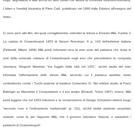
Iorga, segnaliamo a Milà anche un altro studio che illustra la continuità bizantino-ottomana:
L’Islam e l’eredità bizantina di Piero Calò, pubblicato nel 1990 dalle Edizioni all’insegna del
Veltro.
Ci sono però altri libri, dei quali consiglieremmo volentieri la lettura a Ernesto Milà. Il primo è
La caduta di Costantinopoli 1453 di Steven Runciman. A p. 143 dell’edizione italiana
(Feltrinelli, Milano 1968) Milà potrà informarsi circa la vera sorte del patriarca che resse le
sorti della comunità cristiana di Costantinopoli negli anni che precedettero la conquista
ottomana: Gregorio Mammas “era fuggito dalla città nel 1451”, sicché risulta del tutto
infondata l’affermazione dello stesso Milà, secondo cui il patriarca sarebbe morto
combattendo contro i Turchi assieme al basileus Costantino XI. Nel celebre studio di Franz
Babinger su Maometto il Conquistatore e il suo tempo (Einaudi, Torino 1967), invece, Milà
potrà leggere che nel 1453 l’elezione e la consacrazione di Giorgio Scholarios ebbero luogo
“secondo l’uso e l’ordinamento tradizionale” (p. 111), sicché risulta piuttosto azzardato
asserire, come fa per l’appunto Milà, che il governo ottomano “depose e assassinò i
patriarchi di Costantinopoli”.