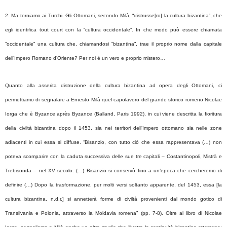
2. Ma torniamo ai Turchi. Gli Ottomani, secondo Milà, “distrusse[ro] la cultura bizantina”, che
egli identifica tout court con la “cultura occidentale”. In che modo può essere chiamata
“occidentale” una cultura che, chiamandosi “bizantina”, trae il proprio nome dalla capitale
dell’Impero Romano d’Oriente? Per noi è un vero e proprio mistero…
Quanto alla asserita distruzione della cultura bizantina ad opera degli Ottomani, ci
permettiamo di segnalare a Ernesto Milà quel capolavoro del grande storico romeno Nicolae
Iorga che è Byzance après Byzance (Balland, Paris 1992), in cui viene descritta la fioritura
della civiltà bizantina dopo il 1453, sia nei territori dell’Impero ottomano sia nelle zone
adiacenti in cui essa si diffuse. “Bisanzio, con tutto ciò che essa rappresentava (…) non
poteva scomparire con la caduta successiva delle sue tre capitali – Costantinopoli, Mistrà e
Trebisonda – nel XV secolo. (…) Bisanzio si conservò fino a un’epoca che cercheremo di
definire (…) Dopo la trasformazione, per molti versi soltanto apparente, del 1453, essa [la
cultura bizantina, n.d.r.] si annetterà forme di civiltà provenienti dal mondo gotico di
Transilvania e Polonia, attraverso la Moldavia romena” (pp. 7-8). Oltre al libro di Nicolae