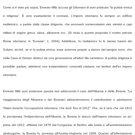
Come si è visto più sopra, Ernesto Milà accusa gli Ottomani di aver praticato “la pulizia etnica
e religiosa”. È vero esattamente il contrario. L’Impero ottomano fu sempre un edificio
multietnico, a partire dalla classe dirigente, che annoverò numerosissimi visir, ministri e capi
militari di origine greca, slava, albanese ecc. (Si veda a questo proposito il nostro articolo
Roma ottomana, in “Eurasia”, 1, 2004). Addirittura, fu multietnico fu lo stesso harem dei
Sultani, sicché, se vi fu pulizia etnica, essa avvenne proprio a danno del sangue turco, che
nella Casa di Osman diminuì da una generazione all’altra! Ma nemmeno di pulizia religiosa è
possibile parlare, altrimenti non esisterebbero comunità cristiane nei territori dell’ex Impero
ottomano.
Ernesto Milà vuol sostenere questa tesi adducendo il caso dell’Albania e della Bosnia: “La
maggioranza degli Albanesi e dei Bosniaci abbandonarono il cattolicesimo e adottarono
l’Islam durante l’occupazione ottomana, che durò fino al 1912”. Ora, se è vero che nel 1912
fu proclamata l’indipendenza dell’Albania, la Bosnia si staccò dall’Impero ottomano un po’
prima del 1912: affidata nel 1878 dal Congresso di Berlino alla tutela e all’amministrazione
absburgiche, la Bosnia fu annessa all’Austria-Ungheria nel 1908. Quanto all’affermazione