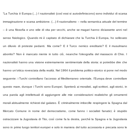
“La Turchia è Europa (…) I nazionalisti (così essi si autodefiniscono) sono individui di scarsa
immaginazione e scarsa ambizione. (…) Il nazionalismo – nella semantica attuale del termine
– è una filosofia e uno stile di vita per vecchi, anche se magari hanno diciassette anni nel
senso fisiologico. Quando mi è capitato di dichiarare che la Turchia è Europa, ho sollevato
un diluvio di proteste pedanti. Ma come? E il Turco nemico ereditario? E il musulmano
aborrito? Non è mancato niente in tutto ciò, neanche l’oleografia del massacro di Chio. I
nazionalisti hanno una visione estremamente sentimentale della storia: si potrebbe dire che
hanno un’ottica rovesciata della realtà. Nel 1964 il problema politico-storico si pone nel modo
seguente: i Turchi controllano l’accesso al Mediterraneo orientale, l’Europa deve controllare
questo mare, dunque i Turchi sono Europei. Spetterà ai moralisti, agli scrittori, agli storici, in
una parola agli intellettuali di aggiungere alle mie considerazioni realistiche gli ornamenti
morali abitualmente richiesti dal galateo. È criminalmente imbecille respingere la Spagna dal
Mercato Comune in nome del democratismo, come fanno i socialisti fanatici; è stupido
ostracizzare la Jugoslavia di Tito, così come fa la destra, perché la Spagna e la Jugoslavia
sono in primo luogo territori europei e solo in maniera del tutto accessoria e precaria sono le