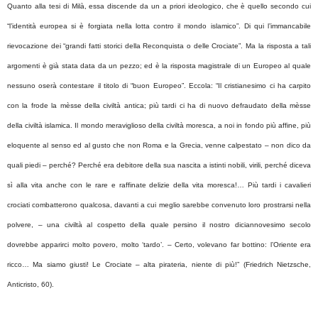
Quanto alla tesi di Milà, essa discende da un a priori ideologico, che è quello secondo cui
“l’identità europea si è forgiata nella lotta contro il mondo islamico”. Di qui l’immancabile
rievocazione dei “grandi fatti storici della Reconquista o delle Crociate”. Ma la risposta a tali
argomenti è già stata data da un pezzo; ed è la risposta magistrale di un Europeo al quale
nessuno oserà contestare il titolo di “buon Europeo”. Eccola: “Il cristianesimo ci ha carpito
con la frode la mèsse della civiltà antica; più tardi ci ha di nuovo defraudato della mèsse
della civiltà islamica. Il mondo meraviglioso della civiltà moresca, a noi in fondo più affine, più
eloquente al senso ed al gusto che non Roma e la Grecia, venne calpestato – non dico da
quali piedi – perché? Perché era debitore della sua nascita a istinti nobili, virili, perché diceva
sì alla vita anche con le rare e raffinate delizie della vita moresca!… Più tardi i cavalieri
crociati combatterono qualcosa, davanti a cui meglio sarebbe convenuto loro prostrarsi nella
polvere, – una civiltà al cospetto della quale persino il nostro diciannovesimo secolo
dovrebbe apparirci molto povero, molto ‘tardo’. – Certo, volevano far bottino: l’Oriente era
ricco… Ma siamo giusti! Le Crociate – alta pirateria, niente di più!” (Friedrich Nietzsche,
Anticristo, 60).