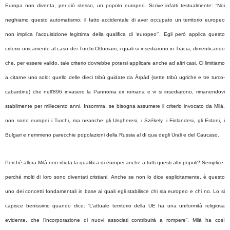
Europa non diventa, per ciò stesso, un popolo europeo. Scrive infatti testualmente: “Noi
neghiamo questo automatismo; il fatto accidentale di aver occupato un territorio europeo
non implica l’acquisizione legittima della qualifica di ‘europeo'”. Egli però applica questo
criterio unicamente al caso dei Turchi Ottomani, i quali si insediarono in Tracia, dimenticando
che, per essere valido, tale criterio dovrebbe potersi applicare anche ad altri casi. Ci limitiamo
a citarne uno solo: quello delle dieci tribù guidate da Árpád (sette tribù ugriche e tre turco-
cabardine) che nell’896 invasero la Pannonia ex romana e vi si insediarono, rimanendovi
stabilmente per millecento anni. Insomma, se bisogna assumere il criterio invocato da Milà,
non sono europei i Turchi, ma neanche gli Ungheresi, i Székely, i Finlandesi, gli Estoni, i
Bulgari e nemmeno parecchie popolazioni della Russia al di qua degli Urali e del Caucaso.
Perché allora Milà non rifiuta la qualifica di europei anche a tutti questi altri popoli? Semplice:
perché molti di loro sono diventati cristiani. Anche se non lo dice esplicitamente, è questo
uno dei concetti fondamentali in base ai quali egli stabilisce chi sia europeo e chi no. Lo si
capisce benissimo quando dice: “L’attuale territorio della UE ha una uniformità religiosa
evidente, che l’incorporazione di nuovi associati contribuirà a rompere”. Milà ha così