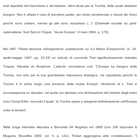
sedi rispettive del franchismo e del titoismo. Idem dicasi per la Turchia, della quale abbiamo
bisogno. Non è affatto il caso di prendere partito, per motivi sentimentali, a favore dei Greci
perché sono cristiani, mentre gli altri sono musulmani (…)” (Criminelle nocivité du petit-
nationalisme: Sud-Tyrol et Chypre, “Jeune Europe”, 6 mars 1964, p. 173).
Nel 1967 Thiriart ritornava sull’argomento, pubblicando su “La Nation Européenne” (n. 16,
aprile-maggio 1967, pp. 32-33) un articolo di Leonardo Fiori significativamente intitolato
Turquie, Gibraltar du Bosphore. L’articolo concludeva così: “L’Europa ha bisogno della
Turchia, non solo per la sua grandissima importanza strategica, ma soprattutto perché la
Turchia è in primo luogo una provincia della nostra Europa”. All’articolo di L. Fiori si
accompagnava un riquadro, nel quale era riportata una dichiarazione del ministro degli esteri
turco Cemal Erkin, secondo il quale “la Turchia aspira a integrarsi definitivamente nell’Europa
unita di domani”.
Nella lunga intervista rilasciata a Bernardo Gil Mugarza nel 1983 (Les 106 réponses à
Mugarza, Bruxelles 1983, vol. II, p. 141), Thiriart aggiungeva altre considerazioni. “I