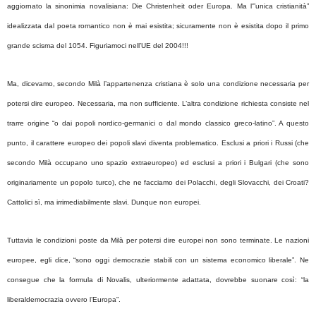
aggiornato la sinonimia novalisiana: Die Christenheit oder Europa. Ma l'”unica cristianità”
idealizzata dal poeta romantico non è mai esistita; sicuramente non è esistita dopo il primo
grande scisma del 1054. Figuriamoci nell’UE del 2004!!!
Ma, dicevamo, secondo Milà l’appartenenza cristiana è solo una condizione necessaria per
potersi dire europeo. Necessaria, ma non sufficiente. L’altra condizione richiesta consiste nel
trarre origine “o dai popoli nordico-germanici o dal mondo classico greco-latino”. A questo
punto, il carattere europeo dei popoli slavi diventa problematico. Esclusi a priori i Russi (che
secondo Milà occupano uno spazio extraeuropeo) ed esclusi a priori i Bulgari (che sono
originariamente un popolo turco), che ne facciamo dei Polacchi, degli Slovacchi, dei Croati?
Cattolici sì, ma irrimediabilmente slavi. Dunque non europei.
Tuttavia le condizioni poste da Milà per potersi dire europei non sono terminate. Le nazioni
europee, egli dice, “sono oggi democrazie stabili con un sistema economico liberale”. Ne
consegue che la formula di Novalis, ulteriormente adattata, dovrebbe suonare così: “la
liberaldemocrazia ovvero l’Europa”.