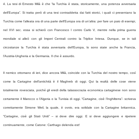
4. La tesi di Ernesto Milà è che “la Turchia è stata, storicamente, una potenza avversaria
dell’Europa”. Si tratta però di una tesi contraddetta dai fatti storici, i quali ci presentano la
Turchia come l’alleata ora di una parte dell’Europa ora di un’altra: per fare un paio di esempi,
nel XVI sec. essa si schierò con Francesco I contro Carlo V, mentre nella prima guerra
mondiale si alleò con gli Imperi Centrali contro la Triplice Intesa. Dunque, se in tali
circostanze la Turchia è stata avversaria dell’Europa, lo sono state anche la Francia,
l’Austria-Ungheria e la Germania. Il che è assurdo.
Il nemico ottomano di ieri, dice ancora Milà, coincide con la Turchia del nostro tempo, così
come la Cartagine dell’antichità è il Maghreb di oggi. Qui la realtà delle cose viene
totalmente rovesciata, poiché gli eredi della talassocrazia economica cartaginese non sono
certamente il Marocco o l’Algeria o la Tunisia di oggi. “Cartagine, cioè l’Inghilterra”- scriveva
correttamente Simone Weil, la quale, è ovvio, era solidale con la Cartagine britannica.
“Cartagine, cioè gli Stati Uniti” – si deve dire oggi. E si deve aggiungere e ripetere
continuamente, come Catone: Carthago delenda est!