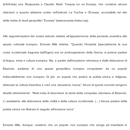
(infoKrisis) una Respuesta a Claudio Mutti. Turquia no es Europa, che contiene alcune
obiezioni a quanto abbiamo scritto nell’articolo La Turchia e l’Europa, accessibile nel sito
della rivista di studi geopolitici “Eurasia” (www.eurasia-rivista.org).
Alle argomentazioni del nostro articolo relative all’appartenenza della penisola anatolica allo
spazio culturale europeo, Ernesto Milà obietta: “Quando l’Anatolia (specialmente la sua
costa occidentale bagnata dall’Egeo) era un prolungamento della Grecia, si poteva parlare
di lingua, etnia e cultura europea. Ma, a partire dall’invasione ottomana e dalla distruzione di
Bisanzio, parliamo di uno spazio geopolitico europeo conquistato da un popolo
indiscutibilmente non europeo. Di più: un popolo che praticò la pulizia etnica e religiosa,
distrusse la cultura bizantina e creò una situazione nuova”. Alcuni di questi concetti vengono
ribaditi ulteriormente: “Mutti evita di descrivere la storia della conquista ottomana di Bisanzio.
Lì assistiamo alla distruzione della civiltà e della cultura occidentale. (…) Senza parlare della
pulizia etnica nei Balcani in seguito all’irruzione turca”.
Ernesto Milà, dunque, sostiene che un popolo non europeo che venga ad insediarsi in