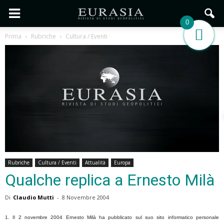
0
Prima
Rubriche
Cultura / Eventi
Rubriche
Cultura / Eventi
Attualità
Europa
Qualche replica a Ernesto Milà
Di
Claudio Mutti
-
8 Novembre 2004
1. Il 2 novembre 2004 Ernesto Milà ha pubblicato sul suo sito informatico personale