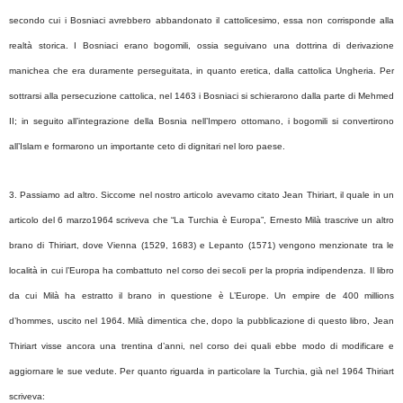
secondo cui i Bosniaci avrebbero abbandonato il cattolicesimo, essa non corrisponde alla
realtà storica. I Bosniaci erano bogomili, ossia seguivano una dottrina di derivazione
manichea che era duramente perseguitata, in quanto eretica, dalla cattolica Ungheria. Per
sottrarsi alla persecuzione cattolica, nel 1463 i Bosniaci si schierarono dalla parte di Mehmed
II; in seguito all’integrazione della Bosnia nell’Impero ottomano, i bogomili si convertirono
all’Islam e formarono un importante ceto di dignitari nel loro paese.
3. Passiamo ad altro. Siccome nel nostro articolo avevamo citato Jean Thiriart, il quale in un
articolo del 6 marzo1964 scriveva che “La Turchia è Europa”, Ernesto Milà trascrive un altro
brano di Thiriart, dove Vienna (1529, 1683) e Lepanto (1571) vengono menzionate tra le
località in cui l’Europa ha combattuto nel corso dei secoli per la propria indipendenza. Il libro
da cui Milà ha estratto il brano in questione è L’Europe. Un empire de 400 millions
d’hommes, uscito nel 1964. Milà dimentica che, dopo la pubblicazione di questo libro, Jean
Thiriart visse ancora una trentina d’anni, nel corso dei quali ebbe modo di modificare e
aggiornare le sue vedute. Per quanto riguarda in particolare la Turchia, già nel 1964 Thiriart
scriveva: