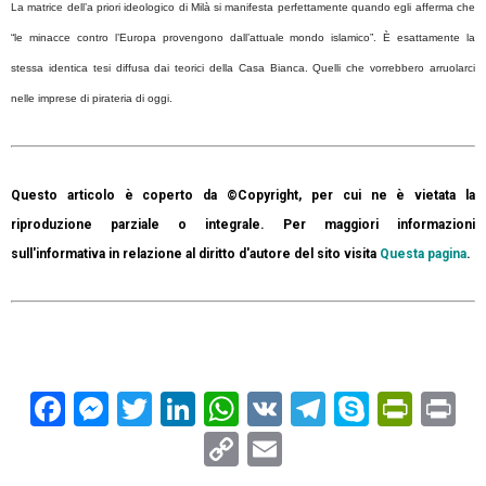
La matrice dell’a priori ideologico di Milà si manifesta perfettamente quando egli afferma che
“le minacce contro l’Europa provengono dall’attuale mondo islamico”. È esattamente la
stessa identica tesi diffusa dai teorici della Casa Bianca. Quelli che vorrebbero arruolarci
nelle imprese di pirateria di oggi.
Questo articolo è coperto da ©Copyright, per cui ne è vietata la
riproduzione parziale o integrale. Per maggiori informazioni
sull'informativa in relazione al diritto d'autore del sito visita
Questa pagina
.
Facebook
Messenger
Twitter
LinkedIn
WhatsApp
VK
Telegram
Skype
Prin
Pr
Copy
Email
Link