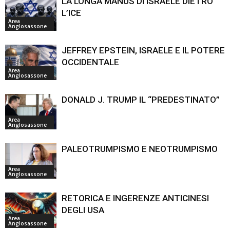
LA LONGA MANUS DI ISRAELE DIETRO
L’ICE
Area
Anglosassone
JEFFREY EPSTEIN, ISRAELE E IL POTERE
OCCIDENTALE
Area
Anglosassone
DONALD J. TRUMP IL “PREDESTINATO”
Area
Anglosassone
PALEOTRUMPISMO E NEOTRUMPISMO
Area
Anglosassone
RETORICA E INGERENZE ANTICINESI
DEGLI USA
Area
Anglosassone