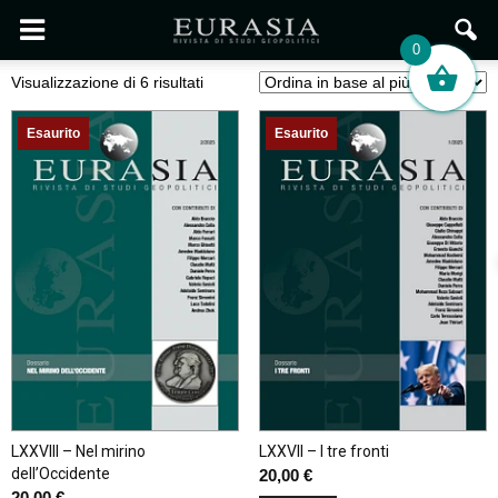
0
Ordina
Visualizzazione di 6 risultati
in
base
Esaurito
Esaurito
al
più
recente
LXXVIII – Nel mirino
LXXVII – I tre fronti
dell’Occidente
20,00
€
20,00
€