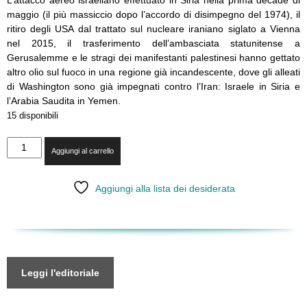
maggio (il più massiccio dopo l’accordo di disimpegno del 1974), il
ritiro degli USA dal trattato sul nucleare iraniano siglato a Vienna
nel 2015, il trasferimento dell’ambasciata statunitense a
Gerusalemme e le stragi dei manifestanti palestinesi hanno gettato
altro olio sul fuoco in una regione già incandescente, dove gli alleati
di Washington sono già impegnati contro l’Iran: Israele in Siria e
l’Arabia Saudita in Yemen.
15 disponibili
LI
Aggiungi al carrello
-
Scenari
di
Aggiungi alla lista dei desiderata
guerra
nel
Vicino
Oriente
quantità
Leggi l'editoriale