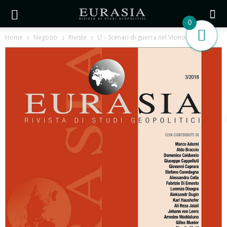
0
Home
Negozio
Riviste
LI – Scenari di guerra nel Vicino Oriente