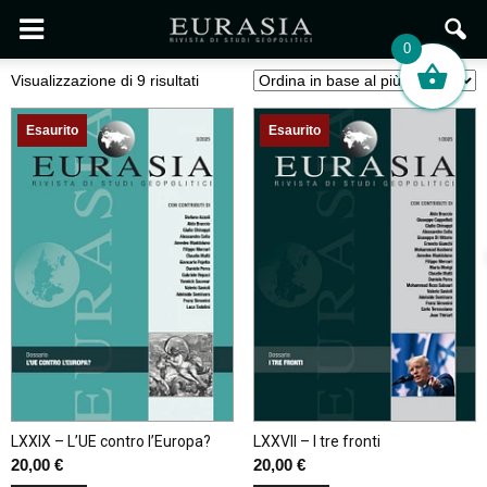
0
Ordina
Visualizzazione di 9 risultati
in
base
Esaurito
Esaurito
al
più
recente
LXXIX – L’UE contro l’Europa?
LXXVII – I tre fronti
20,00
€
20,00
€