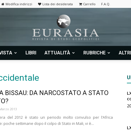
Modifica indirizzi
Lista dei desiderata
Carrello
F.A.Q.
VISTA
LIBRI
ATTUALITÀ
RUBRICHE
ALTR
Eurasia
ccidentale
U
A BISSAU: DA NARCOSTATO A STATO
LX
|
c
TO?
2
Marzo 2013
era del 2012 è stato un periodo molto convulso per l’Africa
: poche settimane dopo il colpo di Stato in Mali, vi è...
L