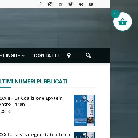
0
E LINGUE
CONTATTI
LTIMI NUMERI PUBBLICATI
XXIII - La Coalizione Ep$tein
ontro l'1ran
0,00
€
XXXII - La strategia statunitense