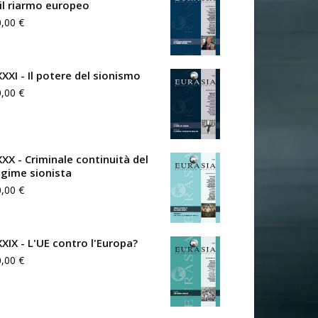
 il riarmo europeo
0,00
€
XXXI - Il potere del sionismo
0,00
€
XXX - Criminale continuità del
egime sionista
0,00
€
XXIX - L'UE contro l'Europa?
0,00
€