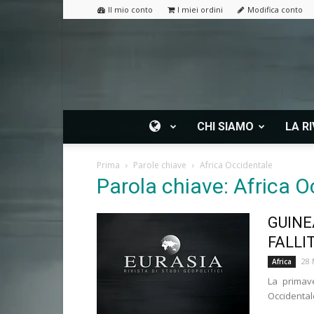
Il mio conto
I miei ordini
Modifica conto
CHI SIAMO
LA RI
Prima
Parole chiave
Africa Occidentale
Parola chiave: Africa O
GUINE
FALLI
28 
Africa
La primav
Occidentale