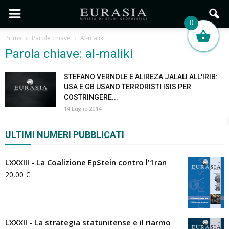
0
Prima
Parole chiave
Al-maliki
Parola chiave: al-maliki
STEFANO VERNOLE E ALIREZA JALALI ALL'IRIB:
USA E GB USANO TERRORISTI ISIS PER
COSTRINGERE...
14 Luglio 2014
ULTIMI NUMERI PUBBLICATI
LXXXIII - La Coalizione Ep$tein contro l'1ran
20,00
€
LXXXII - La strategia statunitense e il riarmo