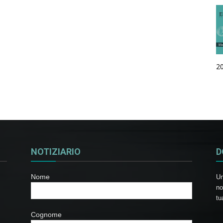
2
NOTIZIARIO
D
Nome
Un
no
tu
Cognome