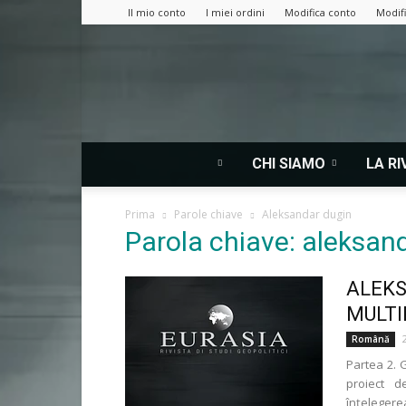
Il mio conto
I miei ordini
Modifica conto
Modifi
CHI SIAMO
LA RI
Prima
Parole chiave
Aleksandar dugin
Parola chiave: aleksan
ALEKS
MULTI
Română
Partea 2. 
proiect d
înţelegere