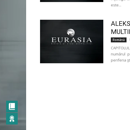
este...
ALEKS
MULTI
Română
CAPITOLUL
numărul pr
periferia şt