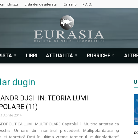
ca indirizzi
Lista dei desiderata
Carrello
F.A.Q.
VISTA
LIBRI
ATTUALITÀ
RUBRICHE
ALTRE
Eurasia
dar dugin
U
ANDR DUGHIN: TEORIA LUMII
|
POLARE (11)
21 Aprile 2014
GEOPOLITICA LUMII MULTIPOLARE Capitolul 1. Multipolaritatea ca
eschis Urmare din numărul precedent Multipolaritatea şi
c
a ei teoretică Deşi în ultima vreme termenul „multipolaritate”