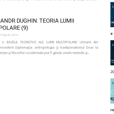
Rivista
ANDR DUGHIN: TEORIA LUMII
POLARE (9)
e
19 Aprile 2014
di
 2. BAZELE TEORETICE ALE LUMII MULTIPOLARE Urmare din
ecedent Diplomaţia: antropologia şi tradiţionalismul Doar la
iinţei şi filozofiei occidentale pot fi găsite unele metode şi...
studi
2
geopolitici
r