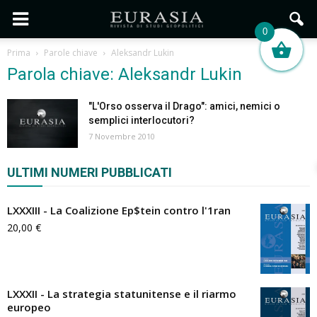
0
Prima
Parole chiave
Aleksandr Lukin
Parola chiave: Aleksandr Lukin
"L'Orso osserva il Drago": amici, nemici o
semplici interlocutori?
7 Novembre 2010
ULTIMI NUMERI PUBBLICATI
LXXXIII - La Coalizione Ep$tein contro l'1ran
20,00
€
LXXXII - La strategia statunitense e il riarmo
europeo