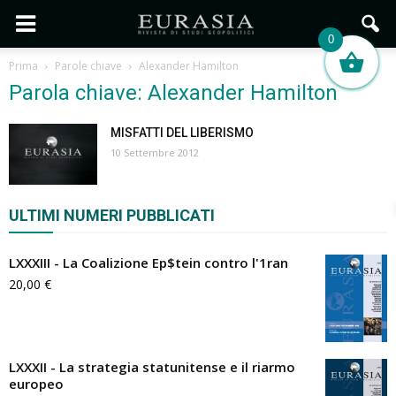
0
Prima
Parole chiave
Alexander Hamilton
Parola chiave: Alexander Hamilton
MISFATTI DEL LIBERISMO
10 Settembre 2012
ULTIMI NUMERI PUBBLICATI
LXXXIII - La Coalizione Ep$tein contro l'1ran
20,00
€
LXXXII - La strategia statunitense e il riarmo
europeo