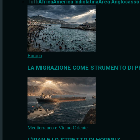
Tutti
Africa
America Indiolatina
Area Anglosasso
Europa
LA MIGRAZIONE COME STRUMENTO DI P
Mediterraneo e Vicino Oriente