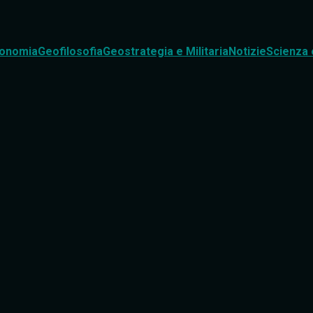
onomia
Geofilosofia
Geostrategia e Militaria
Notizie
Scienza 