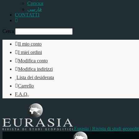
Српски
فارسی
CONTATTI
Cerca
Il mio conto
I miei ordini
Modifica conto
Modifica indirizzi
Lista dei desiderata
Carrello
F.A.Q.
Eurasia | Rivista di studi geopolit