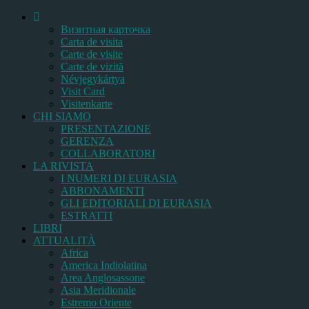
Bизитная карточка
Carta de visita
Carte de visite
Carte de vizită
Névjegykártya
Visit Card
Visitenkarte
CHI SIAMO
PRESENTAZIONE
GERENZA
COLLABORATORI
LA RIVISTA
I NUMERI DI EURASIA
ABBONAMENTI
GLI EDITORIALI DI EURASIA
ESTRATTI
LIBRI
ATTUALITÀ
Africa
America Indiolatina
Area Anglosassone
Asia Meridionale
Estremo Oriente