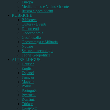
Europa
Mediterraneo e Vicino Oriente
Russia e paesi vicini
RUBRICHE
Biblioteca
Cultura / Eventi
Documenti
Geoeconomia
Geofilosofia
Geostrategia e Militaria
Notizie
Scienza e tecnologia
Teoria Geopolitica
ALTRE LINGUE
Deutsch
English
Español
Français
Magyar
Polski
Português
Pусский
Română
Türkçe
Ελληνικά