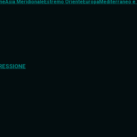
ne
Asia Meridionale
Estremo Oriente
Europa
Mediterraneo e 
RESSIONE