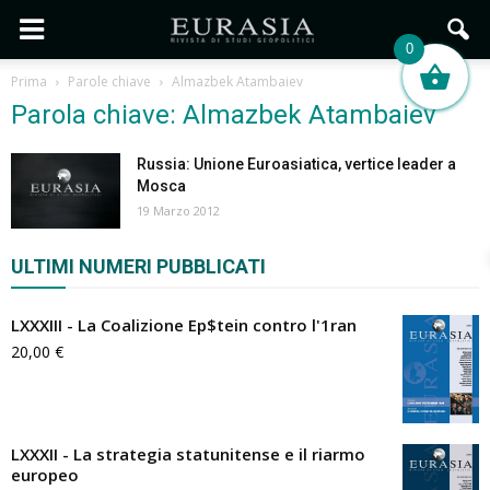
0
Prima
Parole chiave
Almazbek Atambaiev
Parola chiave: Almazbek Atambaiev
Russia: Unione Euroasiatica, vertice leader a
Mosca
19 Marzo 2012
ULTIMI NUMERI PUBBLICATI
LXXXIII - La Coalizione Ep$tein contro l'1ran
20,00
€
LXXXII - La strategia statunitense e il riarmo
europeo