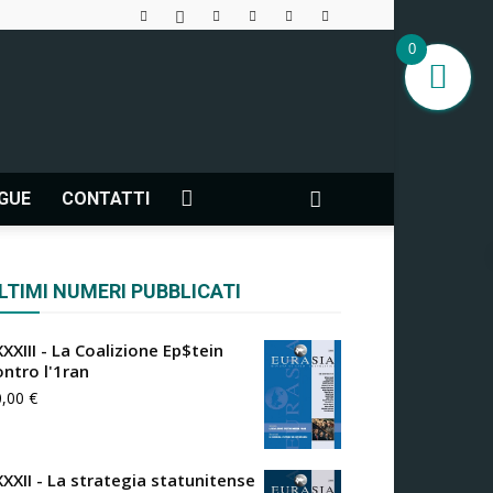
0
NGUE
CONTATTI
LTIMI NUMERI PUBBLICATI
XXIII - La Coalizione Ep$tein
ontro l'1ran
0,00
€
XXXII - La strategia statunitense