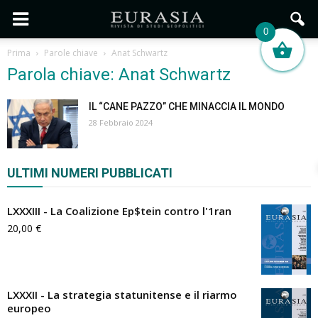
0
Prima
Parole chiave
Anat Schwartz
Parola chiave: Anat Schwartz
IL “CANE PAZZO” CHE MINACCIA IL MONDO
28 Febbraio 2024
ULTIMI NUMERI PUBBLICATI
LXXXIII - La Coalizione Ep$tein contro l'1ran
20,00
€
LXXXII - La strategia statunitense e il riarmo
europeo