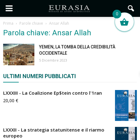
0
Prima
Parole chiave
Ansar Allah
Parola chiave: Ansar Allah
YEMEN, LA TOMBA DELLA CREDIBILITÀ
OCCIDENTALE
5 Dicembre 2023
ULTIMI NUMERI PUBBLICATI
LXXXIII - La Coalizione Ep$tein contro l'1ran
20,00
€
LXXXII - La strategia statunitense e il riarmo
europeo