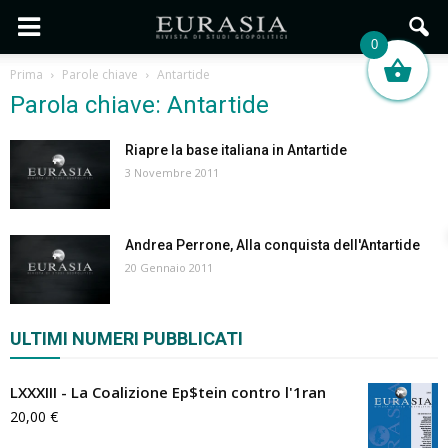
0
Prima
Parole chiave
Antartide
Parola chiave: Antartide
Riapre la base italiana in Antartide
3 Novembre 2011
Andrea Perrone, Alla conquista dell'Antartide
20 Gennaio 2011
ULTIMI NUMERI PUBBLICATI
LXXXIII - La Coalizione Ep$tein contro l'1ran
20,00
€