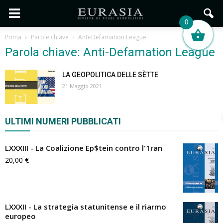
0
Prima
Parole chiave
Anti-Defamation League
Parola chiave: Anti-Defamation League
LA GEOPOLITICA DELLE SÈTTE
21 Maggio 2021
ULTIMI NUMERI PUBBLICATI
LXXXIII - La Coalizione Ep$tein contro l'1ran
20,00
€
LXXXII - La strategia statunitense e il riarmo
europeo