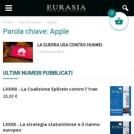
0
Prima
Parole chiave
Apple
Parola chiave: Apple
LA GUERRA USA CONTRO HUAWEI
17 Febbraio 2019
ULTIMI NUMERI PUBBLICATI
LXXXIII - La Coalizione Ep$tein contro l'1ran
20,00
€
LXXXII - La strategia statunitense e il riarmo
europeo